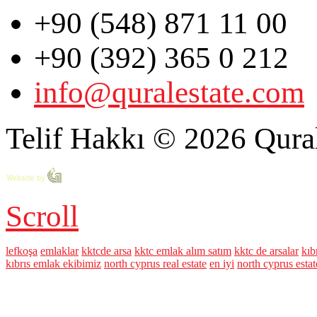
+90 (548) 871 11 00
+90 (392) 365 0 212
info@quralestate.com
Telif Hakkı © 2026 Qural
Scroll
lefkoşa
emlaklar
kktcde arsa
kktc emlak alım satım
kktc de arsalar
kıb
kıbrıs emlak ekibimiz
north cyprus real estate
en iyi
north cyprus esta