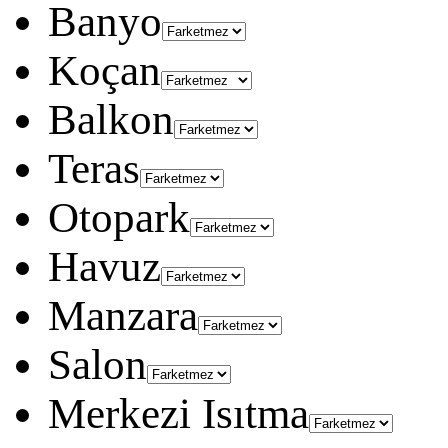
Banyo
Koçan
Balkon
Teras
Otopark
Havuz
Manzara
Salon
Merkezi Isıtma