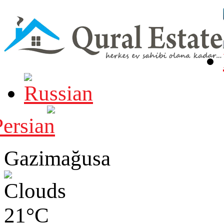
Gazimağusa
21°C