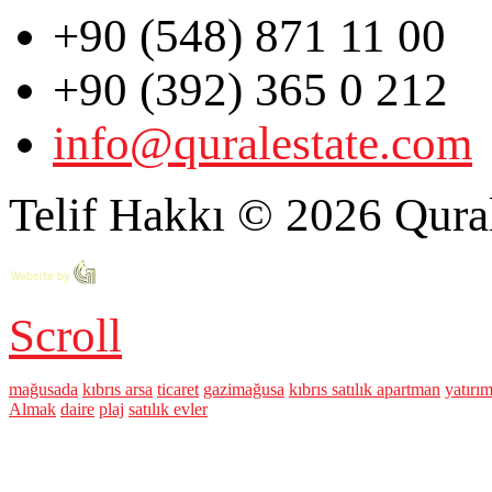
+90 (548) 871 11 00
+90 (392) 365 0 212
info@quralestate.com
Telif Hakkı © 2026 Qural
Scroll
mağusada
kıbrıs arsa
ticaret
gazimağusa
kıbrıs satılık apartman
yatırı
Almak
daire
plaj
satılık evler