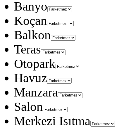
Banyo
Koçan
Balkon
Teras
Otopark
Havuz
Manzara
Salon
Merkezi Isıtma