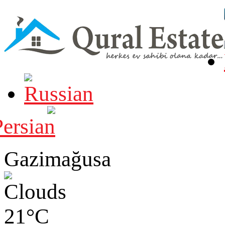
Gazimağusa
21°C