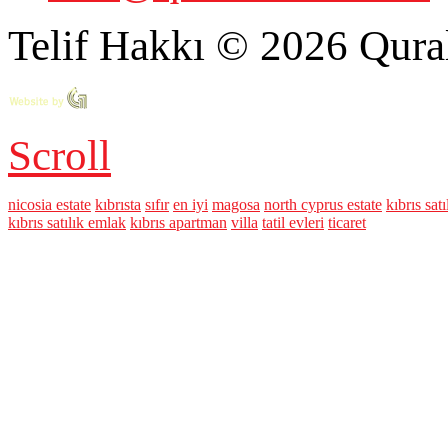
Telif Hakkı © 2026 Qural
Scroll
nicosia estate
kıbrısta
sıfır
en iyi
magosa
north cyprus estate
kıbrıs satı
kıbrıs satılık emlak
kıbrıs apartman
villa
tatil evleri
ticaret