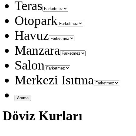
Teras
Otopark
Havuz
Manzara
Salon
Merkezi Isıtma
Döviz Kurları