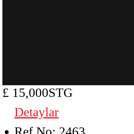
£ 15,000STG
Detaylar
Ref.No:
2463