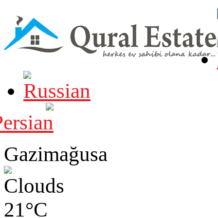
Gazimağusa
21°C