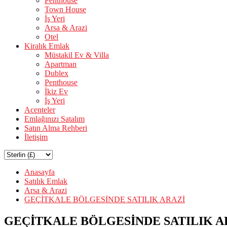
Penthouse
Town House
İş Yeri
Arsa & Arazi
Otel
Kiralık Emlak
Müstakil Ev & Villa
Apartman
Dublex
Penthouse
İkiz Ev
İş Yeri
Acenteler
Emlağınızı Satalım
Satın Alma Rehberi
İletişim
Anasayfa
Satılık Emlak
Arsa & Arazi
GEÇİTKALE BÖLGESİNDE SATILIK ARAZİ
GEÇİTKALE BÖLGESİNDE SATILIK A