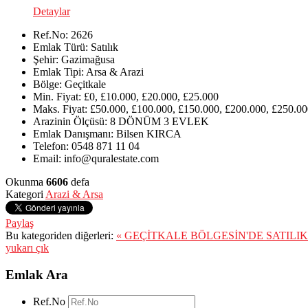
Detaylar
Ref.No:
2626
Emlak Türü:
Satılık
Şehir:
Gazimağusa
Emlak Tipi:
Arsa & Arazi
Bölge:
Geçitkale
Min. Fiyat:
£0, £10.000, £20.000, £25.000
Maks. Fiyat:
£50.000, £100.000, £150.000, £200.000, £250.00
Arazinin Ölçüsü:
8 DÖNÜM 3 EVLEK
Emlak Danışmanı:
Bilsen KIRCA
Telefon:
0548 871 11 04
Email:
info@quralestate.com
Okunma
6606
defa
Kategori
Arazi & Arsa
Paylaş
Bu kategoriden diğerleri:
« GEÇİTKALE BÖLGESİN'DE SATILI
yukarı çık
Emlak Ara
Ref.No