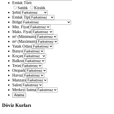
Emlak Türü
Satılık
Kiralık
Şehir
Emlak Tipi
Bölge
Min. Fiyat
Maks. Fiyat
m² (Minimum)
m² (Maximum)
Yatak Odası
Banyo
Koçan
Balkon
Teras
Otopark
Havuz
Manzara
Salon
Merkezi Isıtma
Döviz Kurları