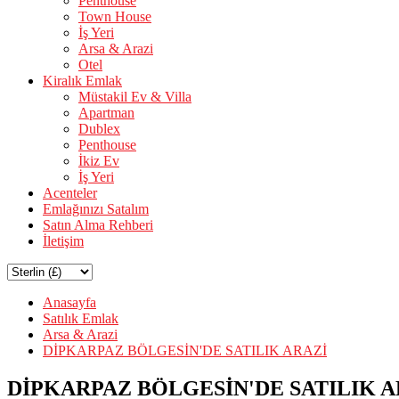
Penthouse
Town House
İş Yeri
Arsa & Arazi
Otel
Kiralık Emlak
Müstakil Ev & Villa
Apartman
Dublex
Penthouse
İkiz Ev
İş Yeri
Acenteler
Emlağınızı Satalım
Satın Alma Rehberi
İletişim
Anasayfa
Satılık Emlak
Arsa & Arazi
DİPKARPAZ BÖLGESİN'DE SATILIK ARAZİ
DİPKARPAZ BÖLGESİN'DE SATILIK A