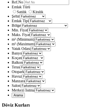
Ref.No
Emlak Türü
Satılık
Kiralık
Şehir
Emlak Tipi
Bölge
Min. Fiyat
Maks. Fiyat
m² (Minimum)
m² (Maximum)
Yatak Odası
Banyo
Koçan
Balkon
Teras
Otopark
Havuz
Manzara
Salon
Merkezi Isıtma
Döviz Kurları