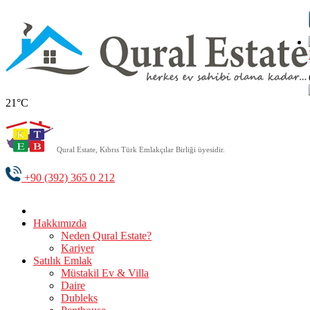
21°C
Qural Estate, Kıbrıs Türk Emlakçılar Birliği üyesidir.
+90 (392) 365 0 212
Hakkımızda
Neden Qural Estate?
Kariyer
Satılık Emlak
Müstakil Ev & Villa
Daire
Dubleks