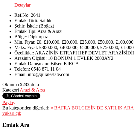
Detaylar
Ref.No:
2641
Emlak Türü:
Satılık
Şehir:
İskele (Boğaz)
Emlak Tipi:
Arsa & Arazi
Bölge:
Dipkarpaz
Min. Fiyat:
£0, £10.000, £20.000, £25.000, £50.000, £100.000
Maks. Fiyat:
£300.000, £400.000, £500.000, £750.000, £1.000
Özellikler:
ARAZİNİN ETRAFI HEP DEVLET ARAZİSİDİ
Arazinin Ölçüsü:
10 DÖNÜM 1 EVLEK 2000AY2
Emlak Danışmanı:
Bilsen KIRCA
Telefon:
0548 871 11 04
Email:
info@quralestate.com
Okunma
5232
defa
Kategori
Arazi & Arsa
Paylaş
Bu kategoriden diğerleri:
« BAFRA BÖLGESİN'DE SATILIK AR
yukarı çık
Emlak Ara