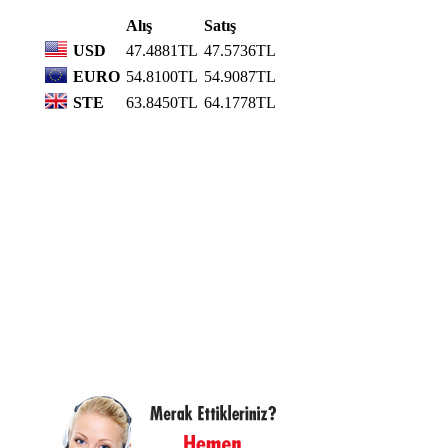
Alış
Satış
USD
47.4881TL
47.5736TL
EURO
54.8100TL
54.9087TL
STE
63.8450TL
64.1778TL