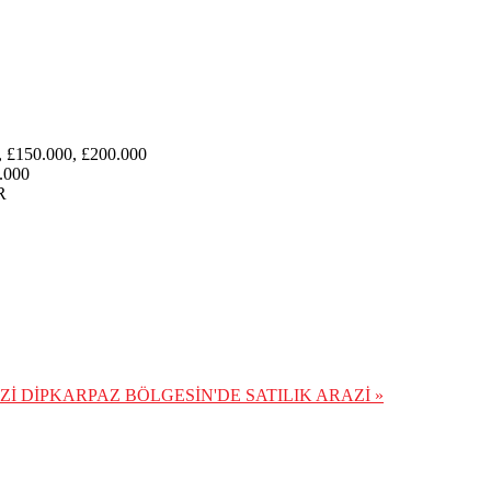
, £150.000, £200.000
.000
R
AZİ
DİPKARPAZ BÖLGESİN'DE SATILIK ARAZİ »