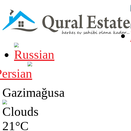
Gazimağusa
21°C