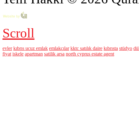
Scroll
evler
kıbrıs ucuz emlak
emlakçılar
kktc satılık daire
kıbrısta
stüdyo
dü
fiyat
iskele
apartman
satilik arsa
north cyprus estate agent