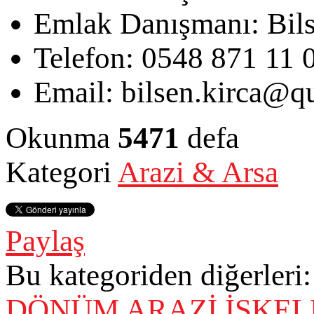
Emlak Danışmanı:
Bil
Telefon:
0548 871 11 
Email:
bilsen.kirca@qu
Okunma
5471
defa
Kategori
Arazi & Arsa
Paylaş
Bu kategoriden diğerleri:
DÖNÜM ARAZİ
İSKEL