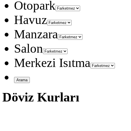
Otopark
Havuz
Manzara
Salon
Merkezi Isıtma
Döviz Kurları