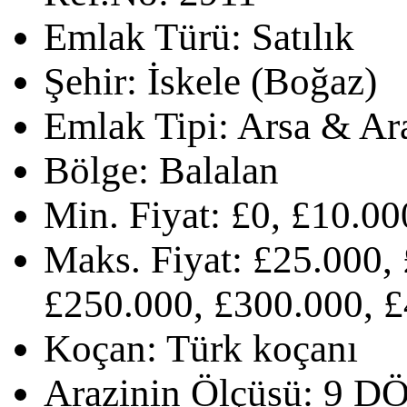
Emlak Türü:
Satılık
Şehir:
İskele (Boğaz)
Emlak Tipi:
Arsa & Ar
Bölge:
Balalan
Min. Fiyat:
£0, £10.00
Maks. Fiyat:
£25.000, 
£250.000, £300.000, £
Koçan:
Türk koçanı
Arazinin Ölçüsü:
9 D