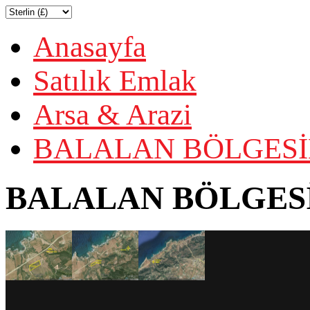
Anasayfa
Satılık Emlak
Arsa & Arazi
BALALAN BÖLGESİN
BALALAN BÖLGESİ