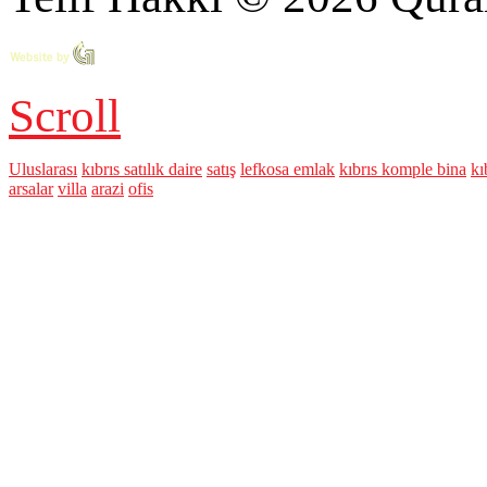
Scroll
Uluslarası
kıbrıs satılık daire
satış
lefkosa emlak
kıbrıs komple bina
kı
arsalar
villa
arazi
ofis