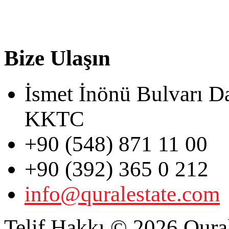
Bize Ulaşın
İsmet İnönü Bulvarı D
KKTC
+90 (548) 871 11 00
+90 (392) 365 0 212
info@quralestate.com
Telif Hakkı © 2026 Qural