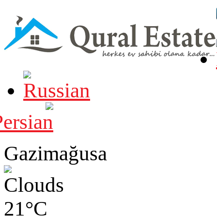
Gazimağusa
21°C