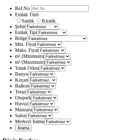
Ref.No
Emlak Türü
Satılık
Kiralık
Şehir
Emlak Tipi
Bölge
Min. Fiyat
Maks. Fiyat
m² (Minimum)
m² (Maximum)
Yatak Odası
Banyo
Koçan
Balkon
Teras
Otopark
Havuz
Manzara
Salon
Merkezi Isıtma