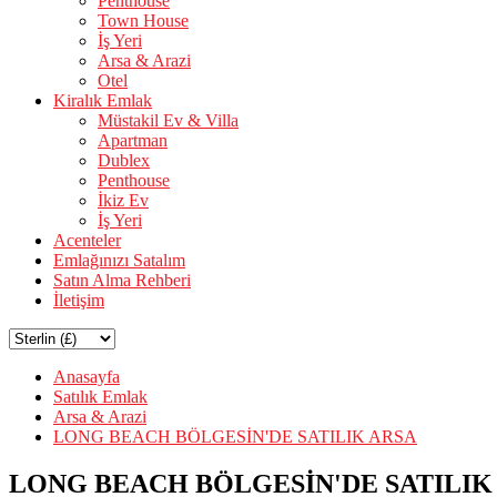
Penthouse
Town House
İş Yeri
Arsa & Arazi
Otel
Kiralık Emlak
Müstakil Ev & Villa
Apartman
Dublex
Penthouse
İkiz Ev
İş Yeri
Acenteler
Emlağınızı Satalım
Satın Alma Rehberi
İletişim
Anasayfa
Satılık Emlak
Arsa & Arazi
LONG BEACH BÖLGESİN'DE SATILIK ARSA
LONG BEACH BÖLGESİN'DE SATILIK