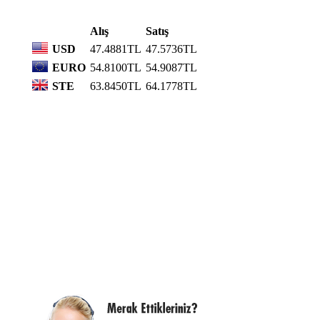
Alış
Satış
USD
47.4881TL
47.5736TL
EURO
54.8100TL
54.9087TL
STE
63.8450TL
64.1778TL