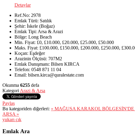
Detaylar
Ref.No:
2978
Emlak Türü:
Satılık
Şehir:
İskele (Boğaz)
Emlak Tipi:
Arsa & Arazi
Bölge:
Long Beach
Min. Fiyat:
£0, £10.000, £20.000, £25.000, £50.000
Maks. Fiyat:
£100.000, £150.000, £200.000, £250.000, £300.0
Koçan:
Eşdeğer
Arazinin Ölçüsü:
707M2
Emlak Danışmanı:
Bilsen KIRCA
Telefon:
0548 871 11 04
Email:
bilsen.kirca@quralestate.com
Okunma
6255
defa
Kategori
Arazi & Arsa
Paylaş
Bu kategoriden diğerleri:
« MAĞUSA KARAKOL BÖLGESİN'DE 
ARSA »
yukarı çık
Emlak Ara