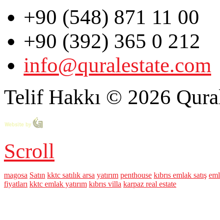
+90 (548) 871 11 00
+90 (392) 365 0 212
info@quralestate.com
Telif Hakkı © 2026 Qural
Scroll
magosa
Satın
kktc satılık arsa
yatırım
penthouse
kıbrıs emlak satış
eml
fiyatları
kktc emlak yatırım
kıbrıs villa
karpaz real estate