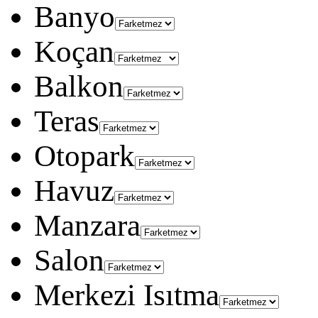
Banyo
Koçan
Balkon
Teras
Otopark
Havuz
Manzara
Salon
Merkezi Isıtma