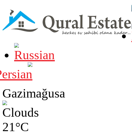
Gazimağusa
21°C