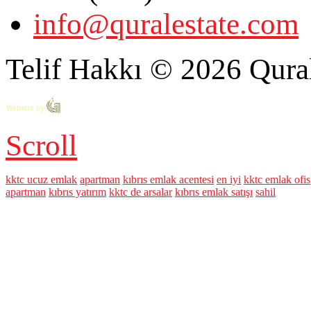
info@quralestate.com
Telif Hakkı © 2026 Qural
Scroll
kktc ucuz emlak
apartman
kıbrıs emlak acentesi
en iyi
kktc emlak ofis
apartman
kıbrıs yatırım
kktc de arsalar
kıbrıs emlak satışı
sahil