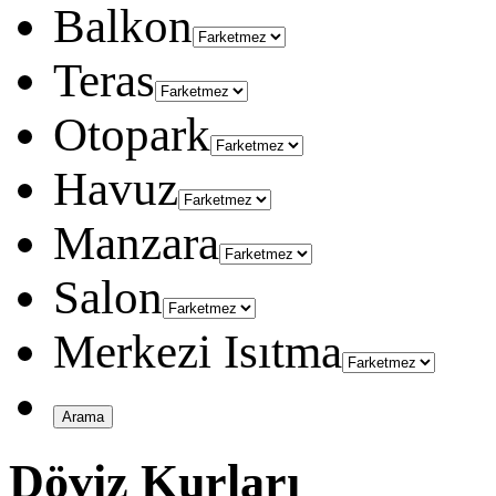
Balkon
Teras
Otopark
Havuz
Manzara
Salon
Merkezi Isıtma
Döviz Kurları