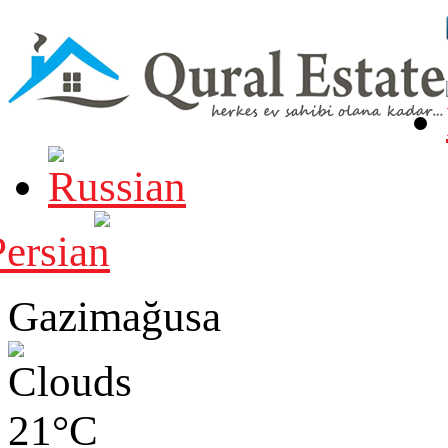
Gazimağusa
21°C