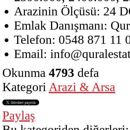
Arazinin Ölçüsü:
24 
Emlak Danışmanı:
Qur
Telefon:
0548 871 11 
Email:
info@quralesta
Okunma
4793
defa
Kategori
Arazi & Arsa
Paylaş
Bu kategoriden diğerleri: