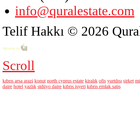
info@quralestate.com
Telif Hakkı © 2026 Qural
Scroll
kıbrıs arsa arazi
konut
north cyprus estate
kiralık
ofis
yurtdışı
şirket
mü
daire
hotel
yazlık
stdüyo daire
kıbrıs işyeri
kıbrıs emlak satış