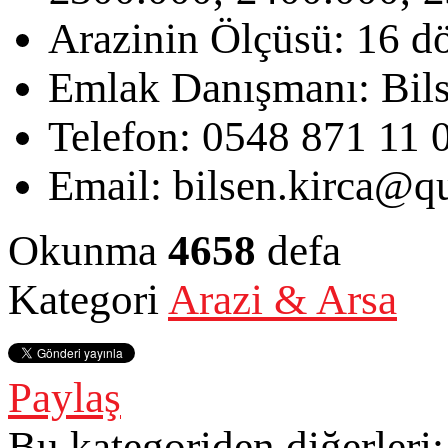
Arazinin Ölçüsü:
16 d
Emlak Danışmanı:
Bil
Telefon:
0548 871 11 
Email:
bilsen.kirca@qu
Okunma
4658
defa
Kategori
Arazi & Arsa
Paylaş
Bu kategoriden diğerleri: