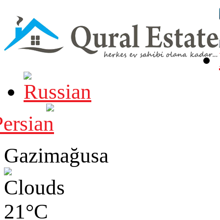
Gazimağusa
21°C