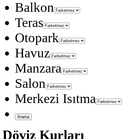
Balkon
Teras
Otopark
Havuz
Manzara
Salon
Merkezi Isıtma
Döviz Kurları