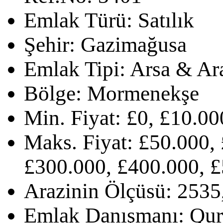
Emlak Türü:
Satılık
Şehir:
Gazimağusa
Emlak Tipi:
Arsa & Ar
Bölge:
Mormenekşe
Min. Fiyat:
£0, £10.00
Maks. Fiyat:
£50.000, 
£300.000, £400.000, £
Arazinin Ölçüsü:
2535
Emlak Danışmanı:
Qur