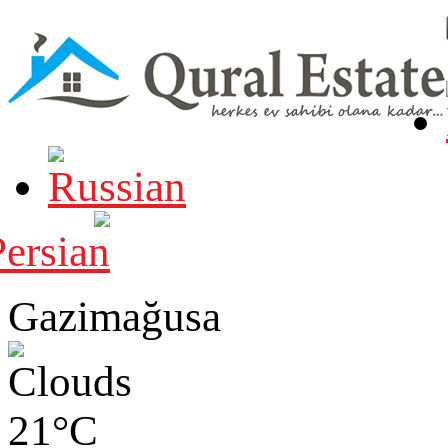
Gazimağusa
21°C