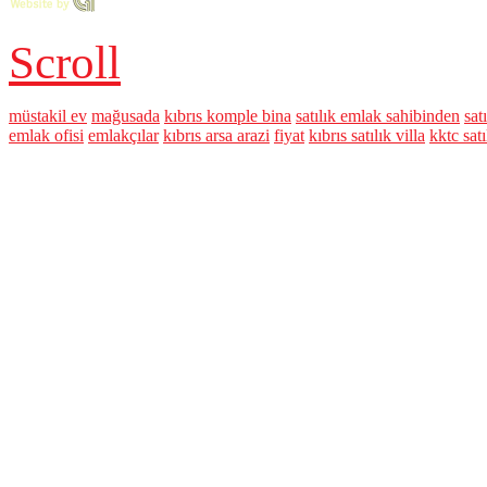
Scroll
müstakil ev
mağusada
kıbrıs komple bina
satılık emlak sahibinden
sat
emlak ofisi
emlakçılar
kıbrıs arsa arazi
fiyat
kıbrıs satılık villa
kktc satı