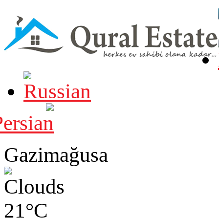
Gazimağusa
21°C