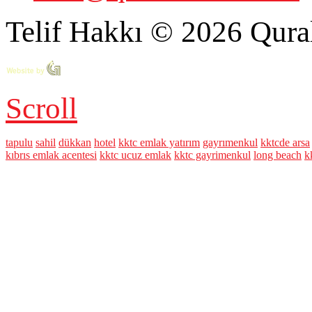
Telif Hakkı © 2026 Qural
Scroll
tapulu
sahil
dükkan
hotel
kktc emlak yatırım
gayrımenkul
kktcde arsa
kıbrıs emlak acentesi
kktc ucuz emlak
kktc gayrimenkul
long beach
k