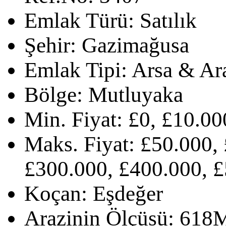
Emlak Türü:
Satılık
Şehir:
Gazimağusa
Emlak Tipi:
Arsa & Ar
Bölge:
Mutluyaka
Min. Fiyat:
£0, £10.00
Maks. Fiyat:
£50.000, 
£300.000, £400.000, £
Koçan:
Eşdeğer
Arazinin Ölçüsü:
618