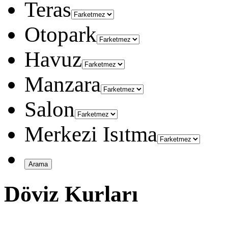
Teras
Otopark
Havuz
Manzara
Salon
Merkezi Isıtma
Döviz Kurları