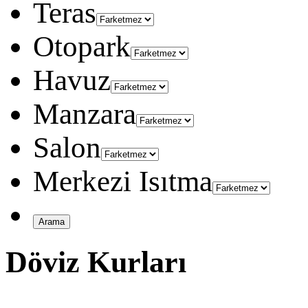
Teras
Otopark
Havuz
Manzara
Salon
Merkezi Isıtma
Döviz Kurları