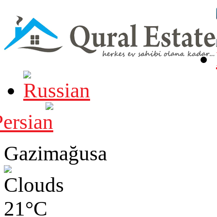
Gazimağusa
21°C