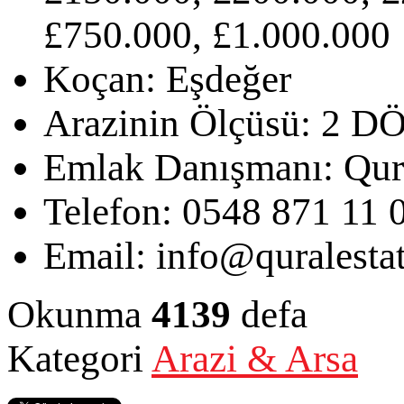
£750.000, £1.000.000
Koçan:
Eşdeğer
Arazinin Ölçüsü:
2 D
Emlak Danışmanı:
Qur
Telefon:
0548 871 11 
Email:
info@quralesta
Okunma
4139
defa
Kategori
Arazi & Arsa