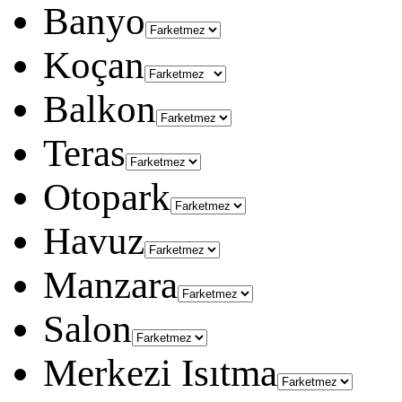
Banyo
Koçan
Balkon
Teras
Otopark
Havuz
Manzara
Salon
Merkezi Isıtma