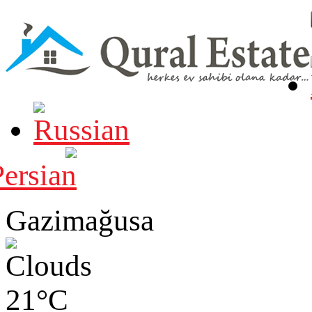
Gazimağusa
21°C