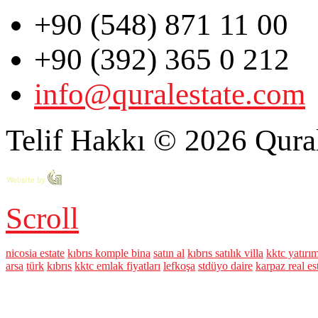
+90 (548) 871 11 00
+90 (392) 365 0 212
info@quralestate.com
Telif Hakkı © 2026 Qural
Scroll
nicosia estate
kıbrıs komple bina
satın al
kıbrıs satılık villa
kktc yatırı
arsa
türk
kıbrıs
kktc emlak fiyatları
lefkoşa
stdüyo daire
karpaz real es