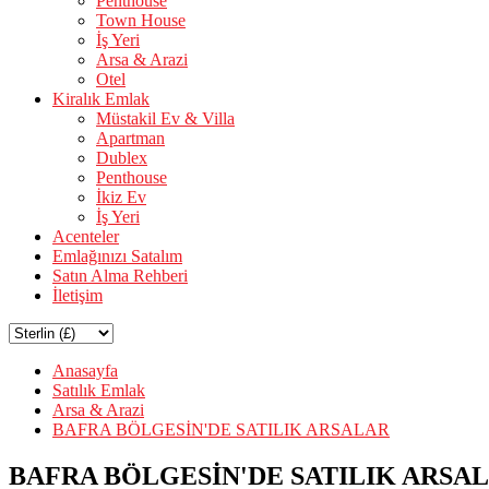
Penthouse
Town House
İş Yeri
Arsa & Arazi
Otel
Kiralık Emlak
Müstakil Ev & Villa
Apartman
Dublex
Penthouse
İkiz Ev
İş Yeri
Acenteler
Emlağınızı Satalım
Satın Alma Rehberi
İletişim
Anasayfa
Satılık Emlak
Arsa & Arazi
BAFRA BÖLGESİN'DE SATILIK ARSALAR
BAFRA BÖLGESİN'DE SATILIK ARSA