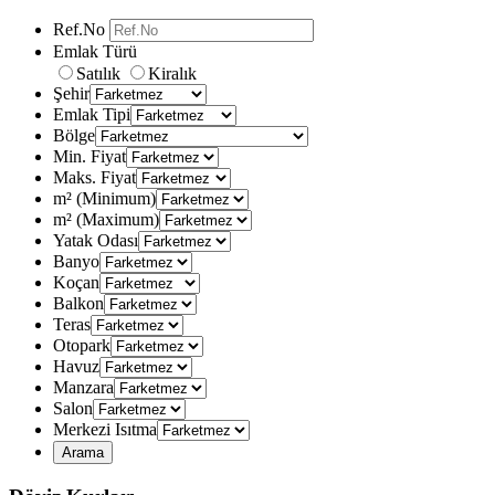
Ref.No
Emlak Türü
Satılık
Kiralık
Şehir
Emlak Tipi
Bölge
Min. Fiyat
Maks. Fiyat
m² (Minimum)
m² (Maximum)
Yatak Odası
Banyo
Koçan
Balkon
Teras
Otopark
Havuz
Manzara
Salon
Merkezi Isıtma