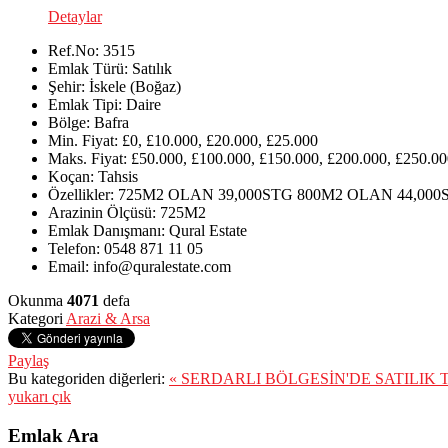
Detaylar
Ref.No:
3515
Emlak Türü:
Satılık
Şehir:
İskele (Boğaz)
Emlak Tipi:
Daire
Bölge:
Bafra
Min. Fiyat:
£0, £10.000, £20.000, £25.000
Maks. Fiyat:
£50.000, £100.000, £150.000, £200.000, £250.00
Koçan:
Tahsis
Özellikler:
725M2 OLAN 39,000STG 800M2 OLAN 44,000
Arazinin Ölçüsü:
725M2
Emlak Danışmanı:
Qural Estate
Telefon:
0548 871 11 05
Email:
info@quralestate.com
Okunma
4071
defa
Kategori
Arazi & Arsa
Paylaş
Bu kategoriden diğerleri:
« SERDARLI BÖLGESİN'DE SATILIK
yukarı çık
Emlak Ara