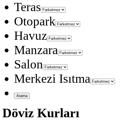
Teras
Otopark
Havuz
Manzara
Salon
Merkezi Isıtma
Döviz Kurları