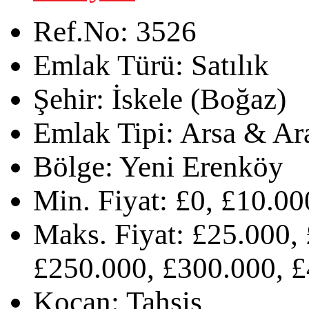
Ref.No:
3526
Emlak Türü:
Satılık
Şehir:
İskele (Boğaz)
Emlak Tipi:
Arsa & Ar
Bölge:
Yeni Erenköy
Min. Fiyat:
£0, £10.00
Maks. Fiyat:
£25.000, 
£250.000, £300.000, £
Koçan:
Tahsis