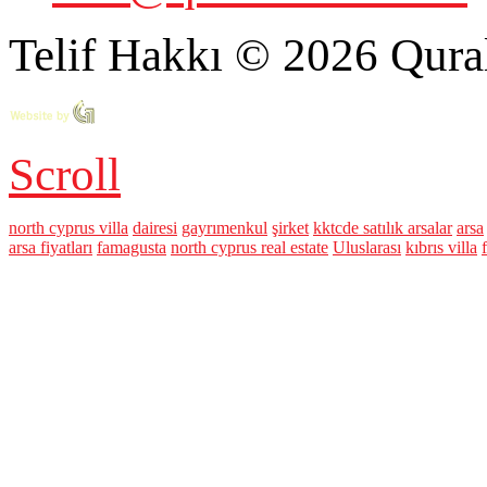
Telif Hakkı © 2026 Qural
Scroll
north cyprus villa
dairesi
gayrımenkul
şirket
kktcde satılık arsalar
arsa
arsa fiyatları
famagusta
north cyprus real estate
Uluslarası
kıbrıs villa