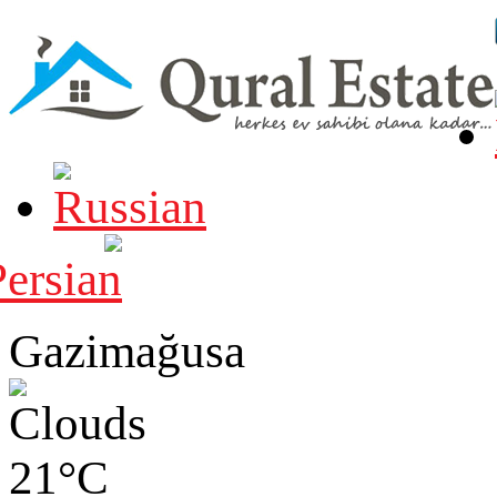
Gazimağusa
21°C