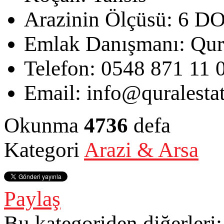
Arazinin Ölçüsü:
6 D
Emlak Danışmanı:
Qur
Telefon:
0548 871 11 
Email:
info@quralesta
Okunma
4736
defa
Kategori
Arazi & Arsa
Paylaş
Bu kategoriden diğerleri: