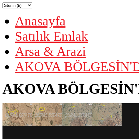
Anasayfa
Satılık Emlak
Arsa & Arazi
AKOVA BÖLGESİN'D
AKOVA BÖLGESİN'