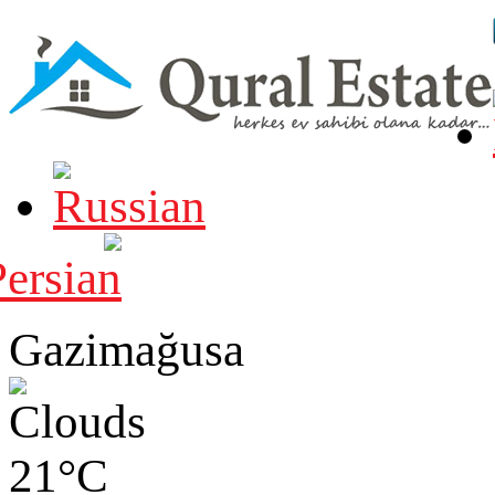
Gazimağusa
21°C