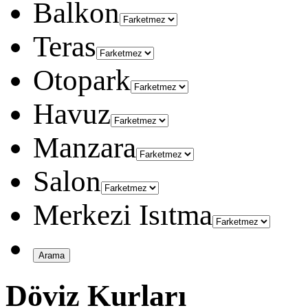
Balkon
Teras
Otopark
Havuz
Manzara
Salon
Merkezi Isıtma
Döviz Kurları