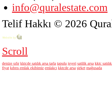
info@quralestate.com
Telif Hakkı © 2026 Qural
Scroll
denize sıfır
kktcde satılık arsa tarla
tapulu
işyeri
satilik arsa
kktc satılı
fiyat
kıbrıs emlak ekibimiz
emlakçı
kktcde arsa
şirket
mağusada