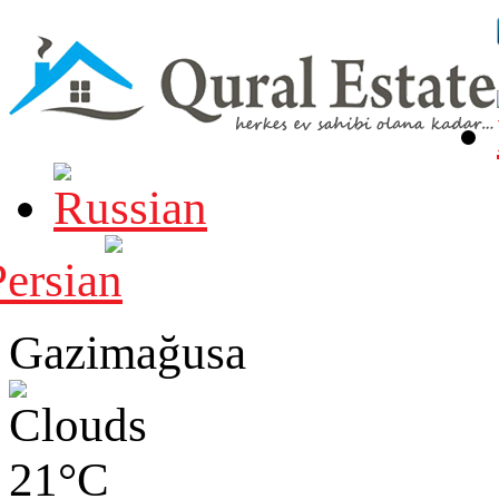
Gazimağusa
21°C