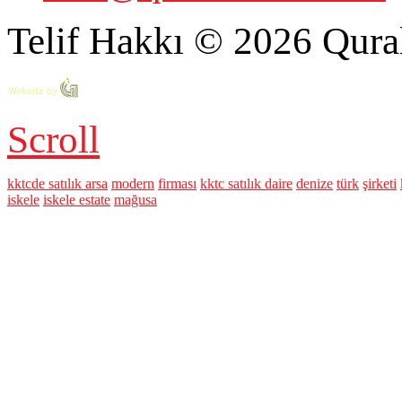
Telif Hakkı © 2026 Qural
Scroll
kktcde satılık arsa
modern
firması
kktc satılık daire
denize
türk
şirketi
iskele
iskele estate
mağusa