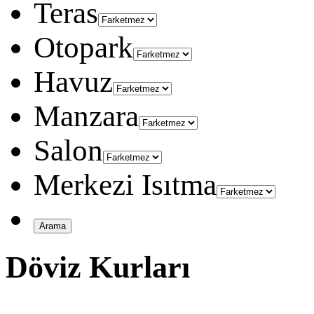
Teras
Otopark
Havuz
Manzara
Salon
Merkezi Isıtma
Döviz Kurları