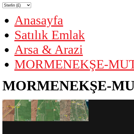
Anasayfa
Satılık Emlak
Arsa & Arazi
MORMENEKŞE-MUTL
MORMENEKŞE-MUT