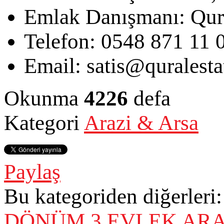
Emlak Danışmanı:
Qur
Telefon:
0548 871 11 
Email:
satis@quralest
Okunma
4226
defa
Kategori
Arazi & Arsa
Paylaş
Bu kategoriden diğerleri:
DÖNÜM 3 EVLEK AR