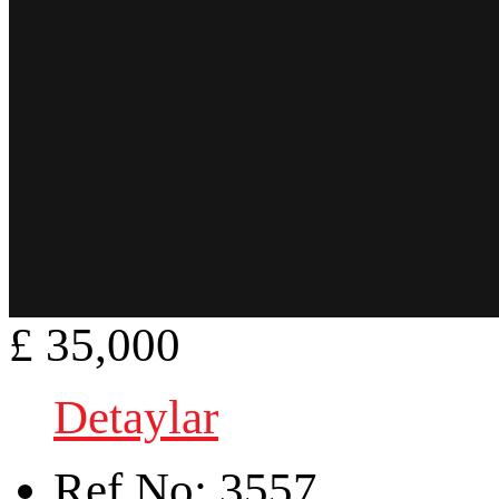
£ 35,000
Detaylar
Ref.No:
3557