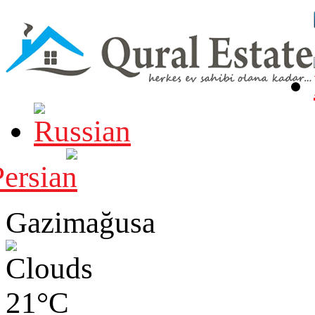
Gazimağusa
21°C