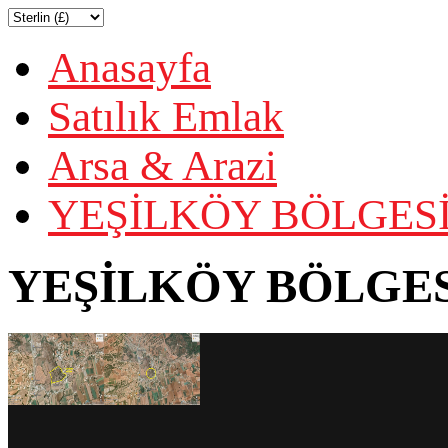
Anasayfa
Satılık Emlak
Arsa & Arazi
YEŞİLKÖY BÖLGESİ
YEŞİLKÖY BÖLGES