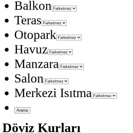
Balkon
Teras
Otopark
Havuz
Manzara
Salon
Merkezi Isıtma
Döviz Kurları