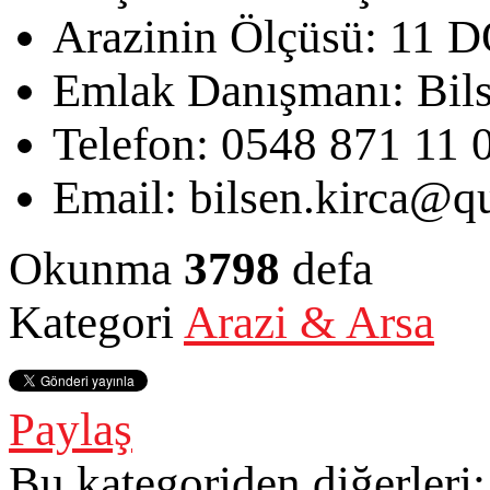
Arazinin Ölçüsü:
11 
Emlak Danışmanı:
Bil
Telefon:
0548 871 11 
Email:
bilsen.kirca@qu
Okunma
3798
defa
Kategori
Arazi & Arsa
Paylaş
Bu kategoriden diğerleri: