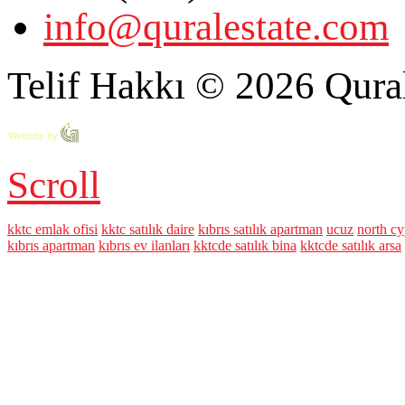
info@quralestate.com
Telif Hakkı © 2026 Qural
Scroll
kktc emlak ofisi
kktc satılık daire
kıbrıs satılık apartman
ucuz
north cy
kıbrıs apartman
kıbrıs ev ilanları
kktcde satılık bina
kktcde satılık arsa