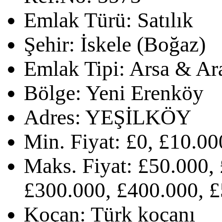
Emlak Türü:
Satılık
Şehir:
İskele (Boğaz)
Emlak Tipi:
Arsa & Ar
Bölge:
Yeni Erenköy
Adres:
YEŞİLKÖY
Min. Fiyat:
£0, £10.00
Maks. Fiyat:
£50.000, 
£300.000, £400.000, £
Koçan:
Türk koçanı