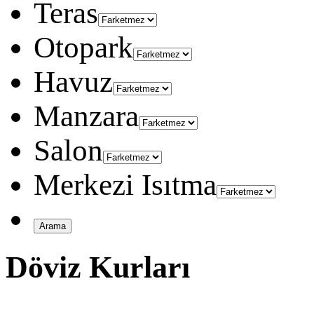
Teras
Otopark
Havuz
Manzara
Salon
Merkezi Isıtma
Döviz Kurları