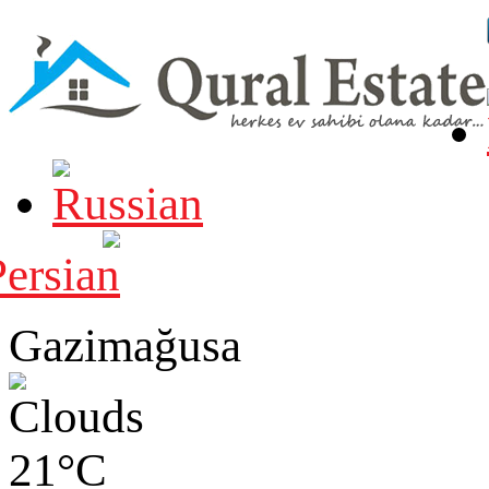
Gazimağusa
21°C