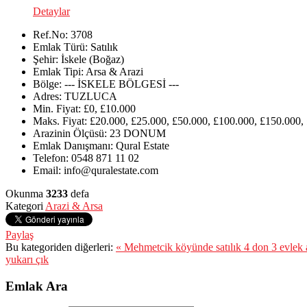
Detaylar
Ref.No:
3708
Emlak Türü:
Satılık
Şehir:
İskele (Boğaz)
Emlak Tipi:
Arsa & Arazi
Bölge:
--- İSKELE BÖLGESİ ---
Adres:
TUZLUCA
Min. Fiyat:
£0, £10.000
Maks. Fiyat:
£20.000, £25.000, £50.000, £100.000, £150.000,
Arazinin Ölçüsü:
23 DONUM
Emlak Danışmanı:
Qural Estate
Telefon:
0548 871 11 02
Email:
info@quralestate.com
Okunma
3233
defa
Kategori
Arazi & Arsa
Paylaş
Bu kategoriden diğerleri:
« Mehmetcik köyünde satılık 4 don 3 evlek 
yukarı çık
Emlak Ara