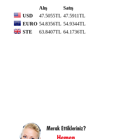
Alış
Satış
USD
47.5055TL
47.5911TL
EURO
54.8356TL
54.9344TL
STE
63.8407TL
64.1736TL