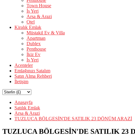
Penthouse
Town House
İş Yeri
Arsa & Arazi
Otel
Kiralık Emlak
Müstakil Ev & Villa
Apartman
Dublex
Penthouse
İkiz Ev
İş Yeri
Acenteler
Emlağınızı Satalım
Satın Alma Rehberi
İletişim
Anasayfa
Satılık Emlak
Arsa & Arazi
TUZLUCA BÖLGESİN'DE SATILIK 23 DÖNÜM ARAZİ
TUZLUCA BÖLGESİN'DE SATILIK 23