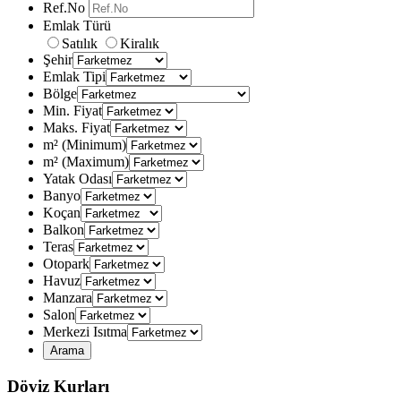
Ref.No
Emlak Türü
Satılık
Kiralık
Şehir
Emlak Tipi
Bölge
Min. Fiyat
Maks. Fiyat
m² (Minimum)
m² (Maximum)
Yatak Odası
Banyo
Koçan
Balkon
Teras
Otopark
Havuz
Manzara
Salon
Merkezi Isıtma
Döviz Kurları