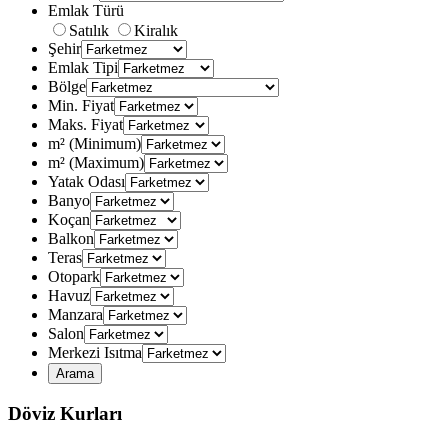
Emlak Türü
Satılık
Kiralık
Şehir
Emlak Tipi
Bölge
Min. Fiyat
Maks. Fiyat
m² (Minimum)
m² (Maximum)
Yatak Odası
Banyo
Koçan
Balkon
Teras
Otopark
Havuz
Manzara
Salon
Merkezi Isıtma
Döviz Kurları