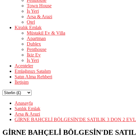
Penthouse
Town House
İş Yeri
Arsa & Arazi
Otel
Kiralık Emlak
Müstakil Ev & Villa
Apartman
Dublex
Penthouse
İkiz Ev
İş Yeri
Acenteler
Emlağınızı Satalım
Satın Alma Rehberi
İletişim
Anasayfa
Satılık Emlak
Arsa & Arazi
GİRNE BAHÇELİ BÖLGESİN'DE SATILIK 3 DON 2 EV
GİRNE BAHÇELİ BÖLGESİN'DE SATIL