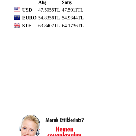
Alış
Satış
USD
47.5055TL
47.5911TL
EURO
54.8356TL
54.9344TL
STE
63.8407TL
64.1736TL