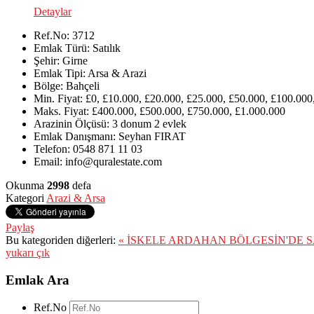
Detaylar
Ref.No:
3712
Emlak Türü:
Satılık
Şehir:
Girne
Emlak Tipi:
Arsa & Arazi
Bölge:
Bahçeli
Min. Fiyat:
£0, £10.000, £20.000, £25.000, £50.000, £100.000
Maks. Fiyat:
£400.000, £500.000, £750.000, £1.000.000
Arazinin Ölçüsü:
3 donum 2 evlek
Emlak Danışmanı:
Seyhan FIRAT
Telefon:
0548 871 11 03
Email:
info@quralestate.com
Okunma
2998
defa
Kategori
Arazi & Arsa
Paylaş
Bu kategoriden diğerleri:
« İSKELE ARDAHAN BÖLGESİN'DE S
yukarı çık
Emlak Ara
Ref.No