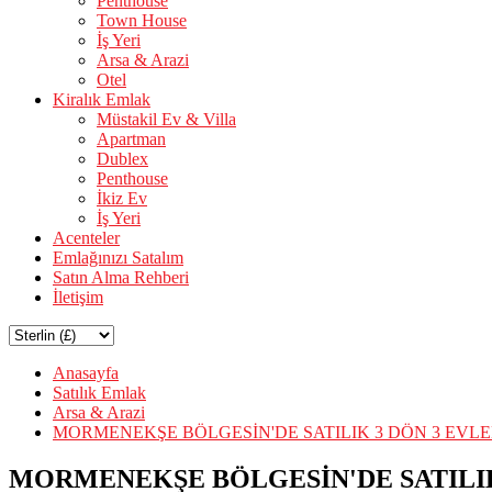
Penthouse
Town House
İş Yeri
Arsa & Arazi
Otel
Kiralık Emlak
Müstakil Ev & Villa
Apartman
Dublex
Penthouse
İkiz Ev
İş Yeri
Acenteler
Emlağınızı Satalım
Satın Alma Rehberi
İletişim
Anasayfa
Satılık Emlak
Arsa & Arazi
MORMENEKŞE BÖLGESİN'DE SATILIK 3 DÖN 3 EVLE
MORMENEKŞE BÖLGESİN'DE SATILIK