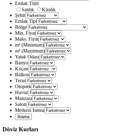
Emlak Türü
Satılık
Kiralık
Şehir
Emlak Tipi
Bölge
Min. Fiyat
Maks. Fiyat
m² (Minimum)
m² (Maximum)
Yatak Odası
Banyo
Koçan
Balkon
Teras
Otopark
Havuz
Manzara
Salon
Merkezi Isıtma
Döviz Kurları