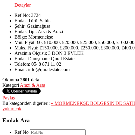
Detaylar
Ref.No:
3724
Emlak Türü:
Satılık
Şehir:
Gazimağusa
Emlak Tipi:
Arsa & Arazi
Bölge:
Mormenekşe
Min. Fiyat:
£0, £10.000, £20.000, £25.000, £50.000, £100.000
Maks. Fiyat:
£150.000, £200.000, £250.000, £300.000, £400.0
Arazinin Ölçüsü:
3 DON 3 EVLEK
Emlak Danışmanı:
Qural Estate
Telefon:
0548 871 11 02
Email:
info@quralestate.com
Okunma
2801
defa
Kategori
Arazi & Arsa
Paylaş
Bu kategoriden diğerleri:
« MORMENEKŞE BÖLGESİN'DE SATI
yukarı çık
Emlak Ara
Ref.No