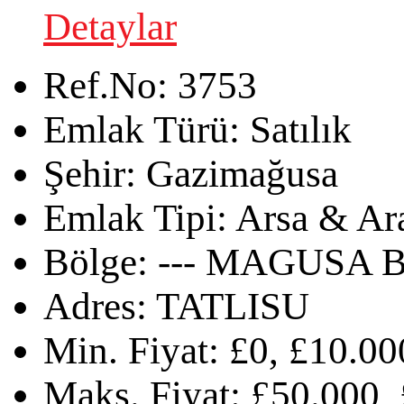
Detaylar
Ref.No:
3753
Emlak Türü:
Satılık
Şehir:
Gazimağusa
Emlak Tipi:
Arsa & Ar
Bölge:
--- MAGUSA B
Adres:
TATLISU
Min. Fiyat:
£0, £10.00
Maks. Fiyat:
£50.000, 