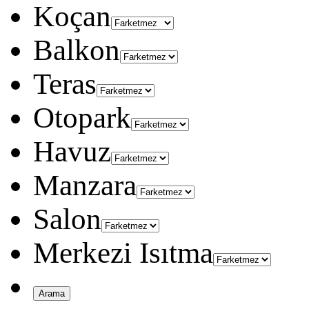
Koçan
Balkon
Teras
Otopark
Havuz
Manzara
Salon
Merkezi Isıtma