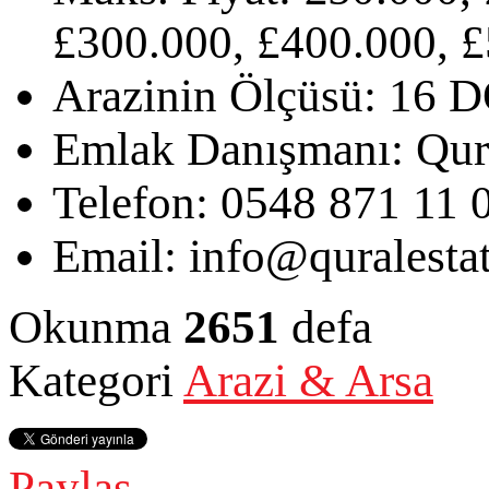
£300.000, £400.000, £
Arazinin Ölçüsü:
16 
Emlak Danışmanı:
Qur
Telefon:
0548 871 11 
Email:
info@quralesta
Okunma
2651
defa
Kategori
Arazi & Arsa
Paylaş