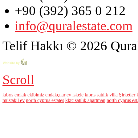
+90 (392) 365 0 212
info@quralestate.com
Telif Hakkı © 2026 Qural
Scroll
kıbrıs emlak ekibimiz
emlakçılar
ev
iskele
kıbrıs satılık villa
Şirketler
müstakil ev
north cyprus estates
kktc satılık apartman
north cyprus est