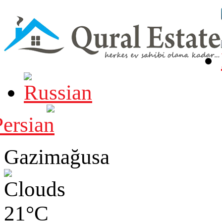
Gazimağusa
21°C