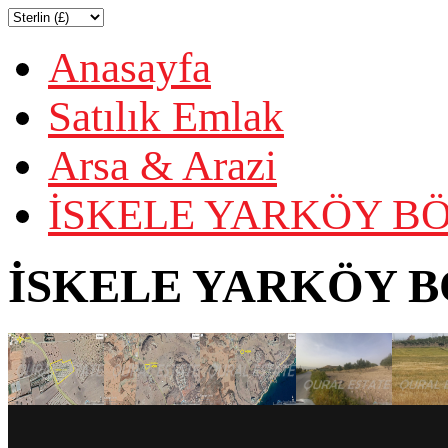
Anasayfa
Satılık Emlak
Arsa & Arazi
İSKELE YARKÖY BÖ
İSKELE YARKÖY B