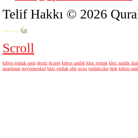
Telif Hakkı © 2026 Qural
Scroll
kıbrıs emlak satış
deniz
ticaret
kıbrıs satılık
kktc emlak
kktc satılık dai
apartman
gayrımenkul
kktc emlak ofis
ucuz
emlakçılar
türk
kıbrıs satı