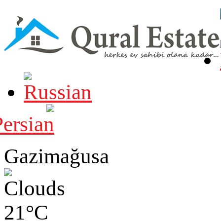
Gazimağusa
21°C