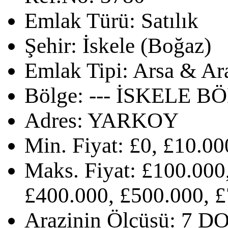
Emlak Türü:
Satılık
Şehir:
İskele (Boğaz)
Emlak Tipi:
Arsa & Ar
Bölge:
--- İSKELE BÖ
Adres:
YARKOY
Min. Fiyat:
£0, £10.00
Maks. Fiyat:
£100.000,
£400.000, £500.000, £
Arazinin Ölçüsü:
7 D