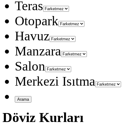
Teras
Otopark
Havuz
Manzara
Salon
Merkezi Isıtma
Döviz Kurları