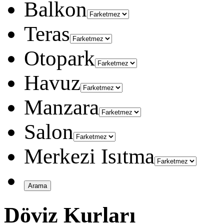
Balkon
Teras
Otopark
Havuz
Manzara
Salon
Merkezi Isıtma
Döviz Kurları