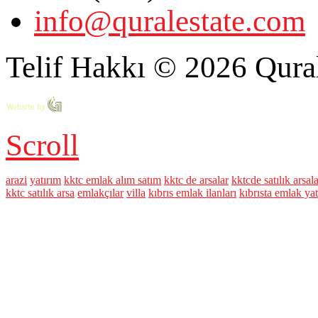
info@quralestate.com
Telif Hakkı © 2026 Qural
Scroll
arazi
yatırım
kktc emlak alım satım
kktc de arsalar
kktcde satılık arsal
kktc satılık arsa
emlakçılar
villa
kıbrıs emlak ilanları
kıbrısta emlak ya