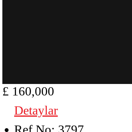
£ 160,000
Detaylar
Ref.No:
3797