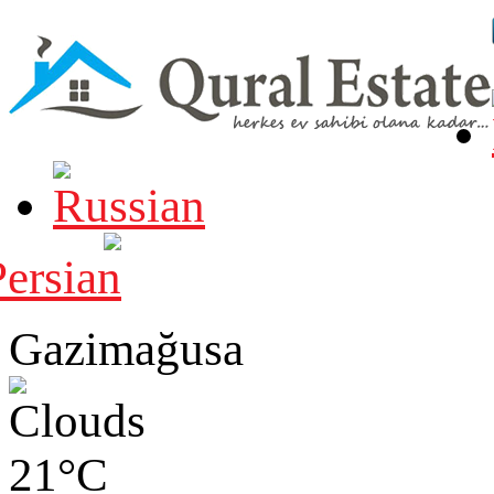
Gazimağusa
21°C