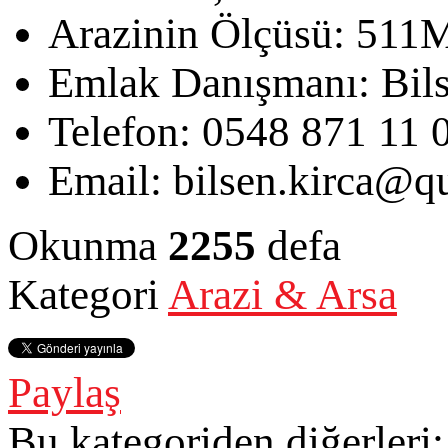
Arazinin Ölçüsü:
511
Emlak Danışmanı:
Bil
Telefon:
0548 871 11 
Email:
bilsen.kirca@qu
Okunma
2255
defa
Kategori
Arazi & Arsa
Paylaş
Bu kategoriden diğerleri: