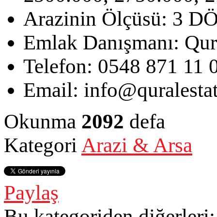
Arazinin Ölçüsü:
3 D
Emlak Danışmanı:
Qur
Telefon:
0548 871 11 
Email:
info@quralesta
Okunma
2092
defa
Kategori
Arazi & Arsa
Paylaş
Bu kategoriden diğerleri: