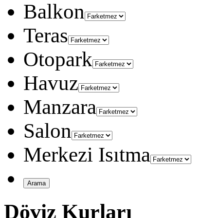
Balkon
Teras
Otopark
Havuz
Manzara
Salon
Merkezi Isıtma
Döviz Kurları