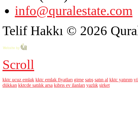
info@quralestate.com
Telif Hakkı © 2026 Qural
Scroll
kktc ucuz emlak
kktc emlak fiyatları
girne
satış
satın al
kktc yatırım
vi
dükkan
kktcde satılık arsa
kıbrıs ev ilanları
yazlık
şirket