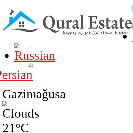
Gazimağusa
21°C