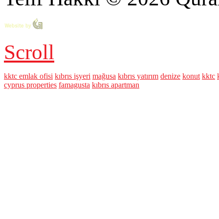
Scroll
kktc emlak ofisi
kıbrıs işyeri
mağusa
kıbrıs yatırım
denize
konut
kktc
cyprus properties
famagusta
kıbrıs apartman