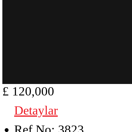
£ 120,000
Detaylar
Ref.No:
3823