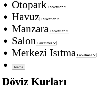
Otopark
Havuz
Manzara
Salon
Merkezi Isıtma
Döviz Kurları