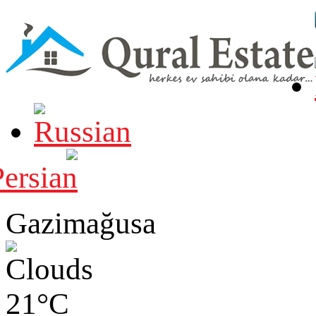
Gazimağusa
21°C