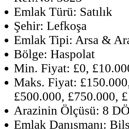
Emlak Türü:
Satılık
Şehir:
Lefkoşa
Emlak Tipi:
Arsa & Ar
Bölge:
Haspolat
Min. Fiyat:
£0, £10.00
Maks. Fiyat:
£150.000,
£500.000, £750.000, 
Arazinin Ölçüsü:
8 D
Emlak Danışmanı:
Bil