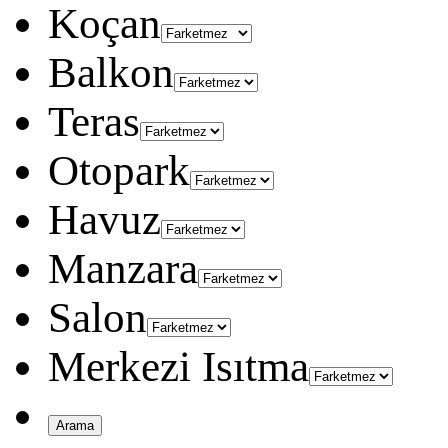
Koçan
Balkon
Teras
Otopark
Havuz
Manzara
Salon
Merkezi Isıtma