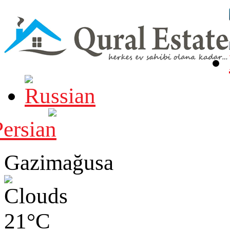
Gazimağusa
21°C