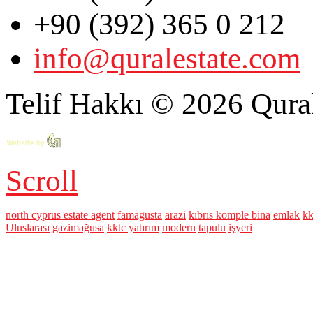
+90 (392) 365 0 212
info@quralestate.com
Telif Hakkı © 2026 Qural
Scroll
north cyprus estate agent
famagusta
arazi
kıbrıs komple bina
emlak
kk
Uluslarası
gazimağusa
kktc yatırım
modern
tapulu
işyeri