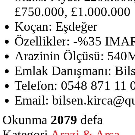
£750.000, £1.000.000
Koçan:
Eşdeğer
Özellikler:
-%35 IMA
Arazinin Ölçüsü:
540
Emlak Danışmanı:
Bil
Telefon:
0548 871 11 
Email:
bilsen.kirca@qu
Okunma
2079
defa
Kategori
Arazi & Arsa