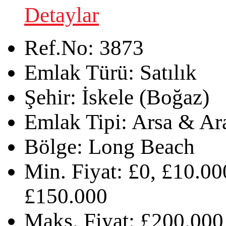
Detaylar
Ref.No:
3873
Emlak Türü:
Satılık
Şehir:
İskele (Boğaz)
Emlak Tipi:
Arsa & Ar
Bölge:
Long Beach
Min. Fiyat:
£0, £10.00
£150.000
Maks. Fiyat:
£200.000,