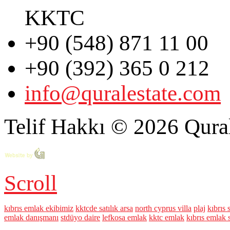
KKTC
+90 (548) 871 11 00
+90 (392) 365 0 212
info@quralestate.com
Telif Hakkı © 2026 Qural
Scroll
kıbrıs emlak ekibimiz
kktcde satılık arsa
north cyprus villa
plaj
kıbrıs s
emlak danışmanı
stdüyo daire
lefkosa emlak
kktc emlak
kıbrıs emlak s