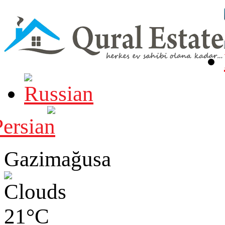
Gazimağusa
21°C