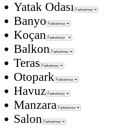
Yatak Odası
Banyo
Koçan
Balkon
Teras
Otopark
Havuz
Manzara
Salon