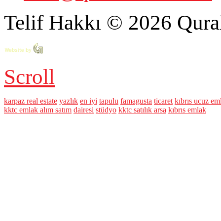
Telif Hakkı © 2026 Qural
Scroll
karpaz real estate
yazlık
en iyi
tapulu
famagusta
ticaret
kıbrıs ucuz em
kktc emlak alım satım
dairesi
stüdyo
kktc satılık arsa
kıbrıs emlak