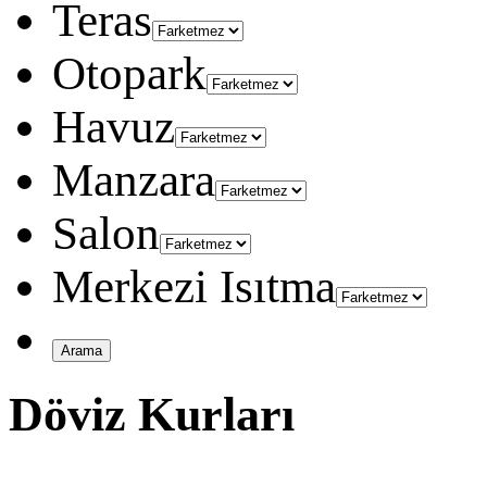
Teras
Otopark
Havuz
Manzara
Salon
Merkezi Isıtma
Döviz Kurları