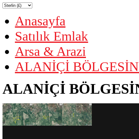
Anasayfa
Satılık Emlak
Arsa & Arazi
ALANİÇİ BÖLGESİN'
ALANİÇİ BÖLGESİN