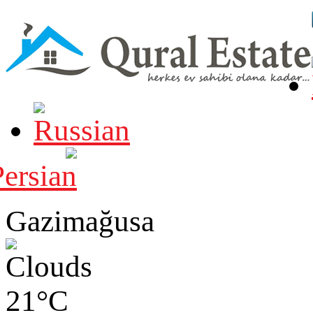
Gazimağusa
21°C