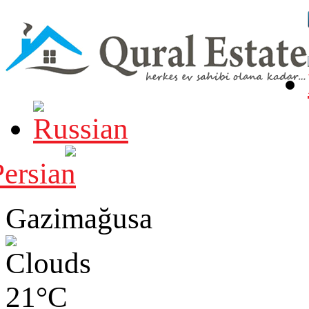
Gazimağusa
21°C