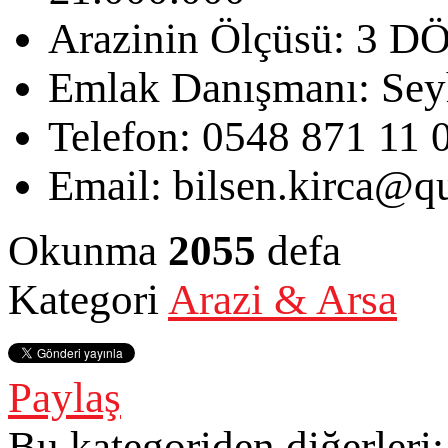
Arazinin Ölçüsü:
3 D
Emlak Danışmanı:
Sey
Telefon:
0548 871 11 
Email:
bilsen.kirca@qu
Okunma
2055
defa
Kategori
Arazi & Arsa
Paylaş
Bu kategoriden diğerleri: