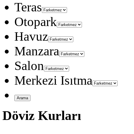
Teras
Otopark
Havuz
Manzara
Salon
Merkezi Isıtma
Döviz Kurları