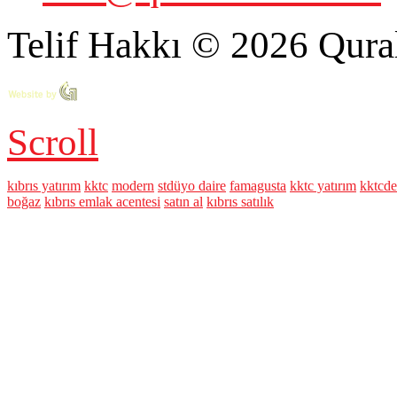
Telif Hakkı © 2026 Qural
Scroll
kıbrıs yatırım
kktc
modern
stdüyo daire
famagusta
kktc yatırım
kktcde 
boğaz
kıbrıs emlak acentesi
satın al
kıbrıs satılık