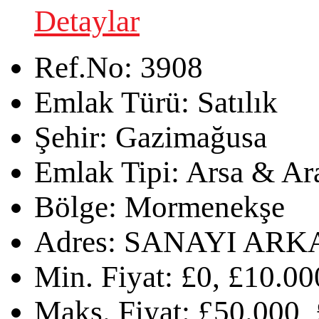
Detaylar
Ref.No:
3908
Emlak Türü:
Satılık
Şehir:
Gazimağusa
Emlak Tipi:
Arsa & Ar
Bölge:
Mormenekşe
Adres:
SANAYI ARK
Min. Fiyat:
£0, £10.00
Maks. Fiyat:
£50.000, 