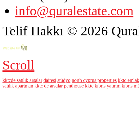
info@quralestate.com
Telif Hakkı © 2026 Qural
Scroll
kktcde satılık arsalar
dairesi
stüdyo
north cyprus properties
kktc emla
satılık apartman
kktc de arsalar
penthouse
kktc
kıbrıs yatırım
kıbrıs mü