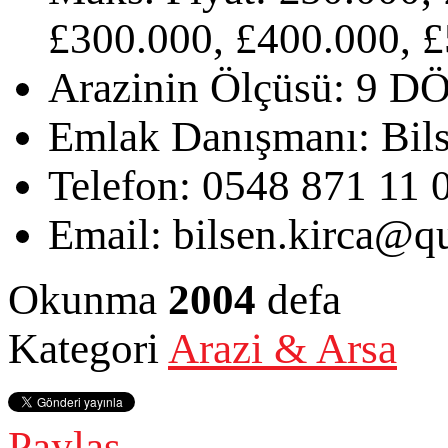
£300.000, £400.000, £
Arazinin Ölçüsü:
9 D
Emlak Danışmanı:
Bil
Telefon:
0548 871 11 
Email:
bilsen.kirca@qu
Okunma
2004
defa
Kategori
Arazi & Arsa
Paylaş