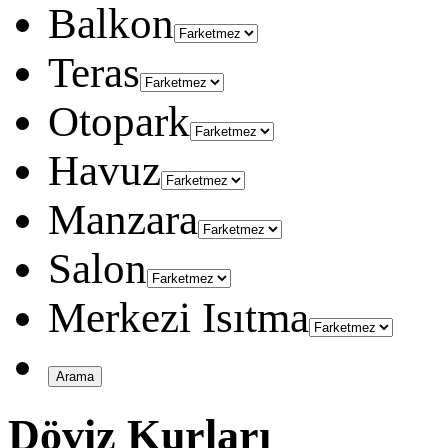
Balkon
Teras
Otopark
Havuz
Manzara
Salon
Merkezi Isıtma
Döviz Kurları