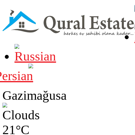
Gazimağusa
21°C