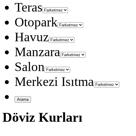
Teras
Otopark
Havuz
Manzara
Salon
Merkezi Isıtma
Döviz Kurları