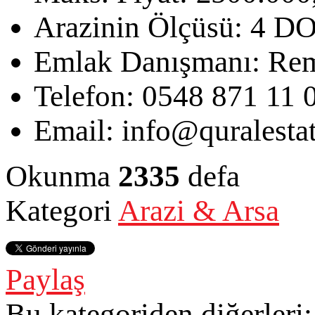
Arazinin Ölçüsü:
4 D
Emlak Danışmanı:
Rem
Telefon:
0548 871 11 
Email:
info@quralesta
Okunma
2335
defa
Kategori
Arazi & Arsa
Paylaş
Bu kategoriden diğerleri: