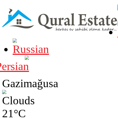
Gazimağusa
21°C