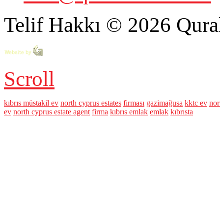
Telif Hakkı © 2026 Qural
Scroll
kıbrıs müstakil ev
north cyprus estates
firması
gazimağusa
kktc ev
nor
ev
north cyprus estate agent
firma
kıbrıs emlak
emlak
kıbrısta