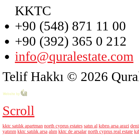
KKTC
+90 (548) 871 11 00
+90 (392) 365 0 212
info@quralestate.com
Telif Hakkı © 2026 Qural
Scroll
kktc satılık apartman
north cyprus estates
satın al
kıbrıs arsa arazi
deni
yatırım
kktc satılık arsa
alım
kktc de arsalar
north cyprus real estate
kı