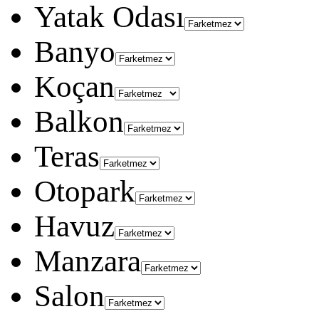
Yatak Odası
Banyo
Koçan
Balkon
Teras
Otopark
Havuz
Manzara
Salon