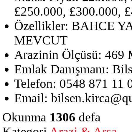
£250.000, £300.000, £
Özellikler:
BAHCE Y
MEVCUT
Arazinin Ölçüsü:
469 
Emlak Danışmanı:
Bil
Telefon:
0548 871 11 
Email:
bilsen.kirca@qu
Okunma
1306
defa
Kategori
Arazi & Arsa