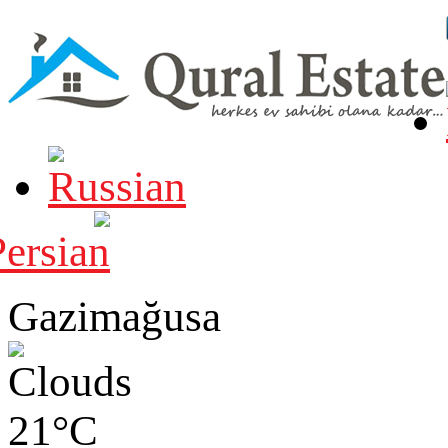
Gazimağusa
21°C