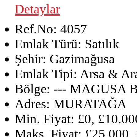
Detaylar
Ref.No:
4057
Emlak Türü:
Satılık
Şehir:
Gazimağusa
Emlak Tipi:
Arsa & Ar
Bölge:
--- MAGUSA B
Adres:
MURATAĞA
Min. Fiyat:
£0, £10.00
Maks. Fiyat:
£25.000, 