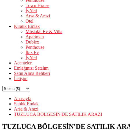
Penthouse
Town House
İş Yeri
Arsa & Arazi
Otel
Kiralık Emlak
Müstakil Ev & Villa
Apartman
Dublex
Penthouse
İkiz Ev
İş Yeri
Acenteler
Emlağınızı Satalım
Satın Alma Rehberi
İletişim
Anasayfa
Satılık Emlak
Arsa & Arazi
TUZLUCA BÖLGESİN'DE SATILIK ARAZİ
TUZLUCA BÖLGESİN'DE SATILIK AR