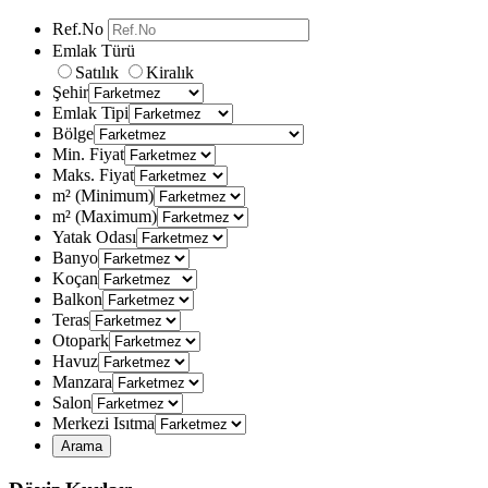
Ref.No
Emlak Türü
Satılık
Kiralık
Şehir
Emlak Tipi
Bölge
Min. Fiyat
Maks. Fiyat
m² (Minimum)
m² (Maximum)
Yatak Odası
Banyo
Koçan
Balkon
Teras
Otopark
Havuz
Manzara
Salon
Merkezi Isıtma