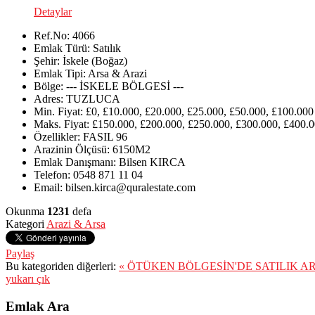
Detaylar
Ref.No:
4066
Emlak Türü:
Satılık
Şehir:
İskele (Boğaz)
Emlak Tipi:
Arsa & Arazi
Bölge:
--- İSKELE BÖLGESİ ---
Adres:
TUZLUCA
Min. Fiyat:
£0, £10.000, £20.000, £25.000, £50.000, £100.000
Maks. Fiyat:
£150.000, £200.000, £250.000, £300.000, £400.0
Özellikler:
FASIL 96
Arazinin Ölçüsü:
6150M2
Emlak Danışmanı:
Bilsen KIRCA
Telefon:
0548 871 11 04
Email:
bilsen.kirca@quralestate.com
Okunma
1231
defa
Kategori
Arazi & Arsa
Paylaş
Bu kategoriden diğerleri:
« ÖTÜKEN BÖLGESİN'DE SATILIK A
yukarı çık
Emlak Ara