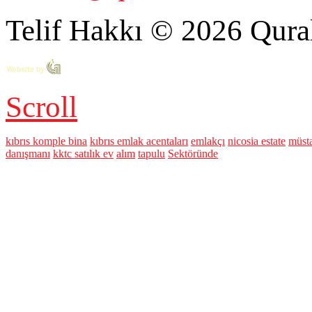
Telif Hakkı © 2026 Qural
Scroll
kıbrıs komple bina
kıbrıs emlak acentaları
emlakçı
nicosia estate
müsta
danışmanı
kktc satılık ev
alım
tapulu
Sektöründe