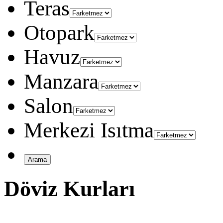
Teras
Otopark
Havuz
Manzara
Salon
Merkezi Isıtma
Döviz Kurları