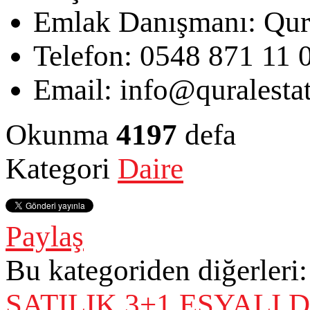
Emlak Danışmanı:
Qur
Telefon:
0548 871 11 
Email:
info@quralesta
Okunma
4197
defa
Kategori
Daire
Paylaş
Bu kategoriden diğerleri:
SATILIK 3+1 EŞYALI 