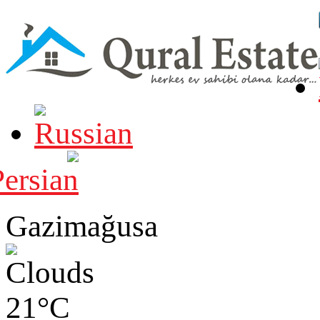
Gazimağusa
21°C