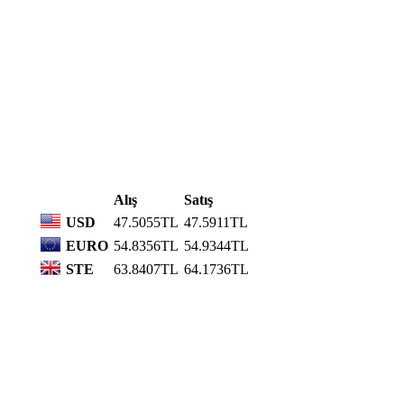
Alış
Satış
USD
47.5055TL
47.5911TL
EURO
54.8356TL
54.9344TL
STE
63.8407TL
64.1736TL