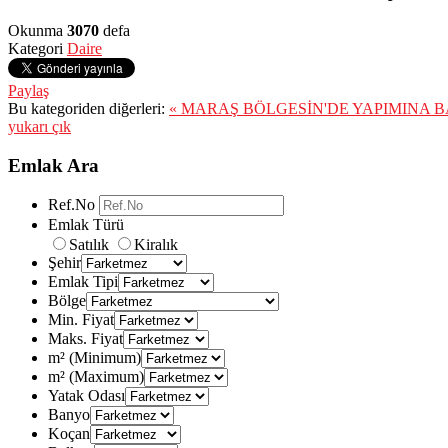
Okunma
3070
defa
Kategori
Daire
Paylaş
Bu kategoriden diğerleri:
« MARAŞ BÖLGESİN'DE YAPIMINA 
yukarı çık
Emlak Ara
Ref.No
Emlak Türü
Satılık
Kiralık
Şehir
Emlak Tipi
Bölge
Min. Fiyat
Maks. Fiyat
m² (Minimum)
m² (Maximum)
Yatak Odası
Banyo
Koçan