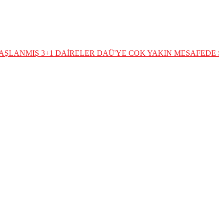
BAŞLANMIŞ 3+1 DAİRELER
DAÜ'YE COK YAKIN MESAFEDE S