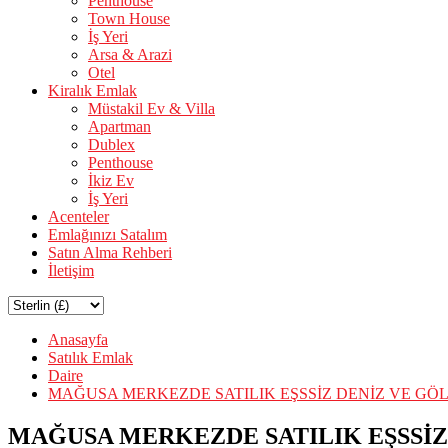
Penthouse
Town House
İş Yeri
Arsa & Arazi
Otel
Kiralık Emlak
Müstakil Ev & Villa
Apartman
Dublex
Penthouse
İkiz Ev
İş Yeri
Acenteler
Emlağınızı Satalım
Satın Alma Rehberi
İletişim
Anasayfa
Satılık Emlak
Daire
MAĞUSA MERKEZDE SATILIK EŞSSİZ DENİZ VE GÖL
MAĞUSA MERKEZDE SATILIK EŞSSİZ