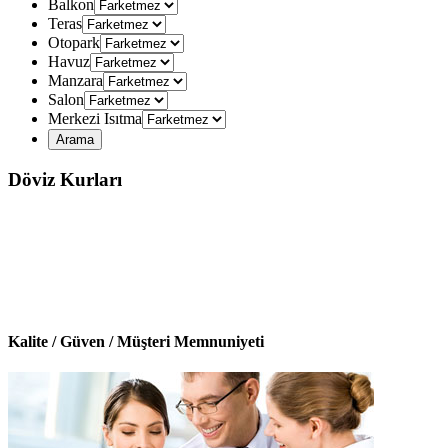
Balkon
Teras
Otopark
Havuz
Manzara
Salon
Merkezi Isıtma
Döviz Kurları
Kalite / Güven / Müşteri Memnuniyeti