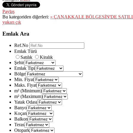
Paylaş
Bu kategoriden diğerleri:
« ÇANAKKALE BÖLGESİN'DE SATILI
yukarı çık
Emlak Ara
Ref.No
Emlak Türü
Satılık
Kiralık
Şehir
Emlak Tipi
Bölge
Min. Fiyat
Maks. Fiyat
m² (Minimum)
m² (Maximum)
Yatak Odası
Banyo
Koçan
Balkon
Teras
Otopark