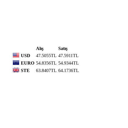
Alış
Satış
USD
47.5055TL
47.5911TL
EURO
54.8356TL
54.9344TL
STE
63.8407TL
64.1736TL