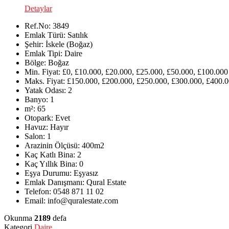
Detaylar
Ref.No:
3849
Emlak Türü:
Satılık
Şehir:
İskele (Boğaz)
Emlak Tipi:
Daire
Bölge:
Boğaz
Min. Fiyat:
£0, £10.000, £20.000, £25.000, £50.000, £100.000
Maks. Fiyat:
£150.000, £200.000, £250.000, £300.000, £400.0
Yatak Odası:
2
Banyo:
1
m²:
65
Otopark:
Evet
Havuz:
Hayır
Salon:
1
Arazinin Ölçüsü:
400m2
Kaç Katlı Bina:
2
Kaç Yıllık Bina:
0
Eşya Durumu:
Eşyasız
Emlak Danışmanı:
Qural Estate
Telefon:
0548 871 11 02
Email:
info@quralestate.com
Okunma
2189
defa
Kategori
Daire