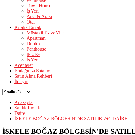
Penthouse
Town House
İş Yeri
Arsa & Arazi
Otel
Kiralık Emlak
Müstakil Ev & Villa
Apartman
Dublex
Penthouse
İkiz Ev
İş Yeri
Acenteler
Emlağınızı Satalım
Satın Alma Rehberi
İletişim
Anasayfa
Satılık Emlak
Daire
İSKELE BOĞAZ BÖLGESİN'DE SATILIK 2+1 DAİRE
İSKELE BOĞAZ BÖLGESİN'DE SATILI