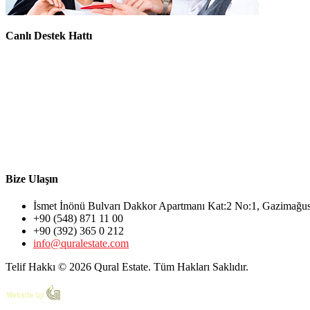
Canlı Destek Hattı
Bize Ulaşın
İsmet İnönü Bulvarı Dakkor Apartmanı Kat:2 No:1, Gazimağ
+90 (548) 871 11 00
+90 (392) 365 0 212
info@quralestate.com
Telif Hakkı © 2026 Qural Estate. Tüm Hakları Saklıdır.