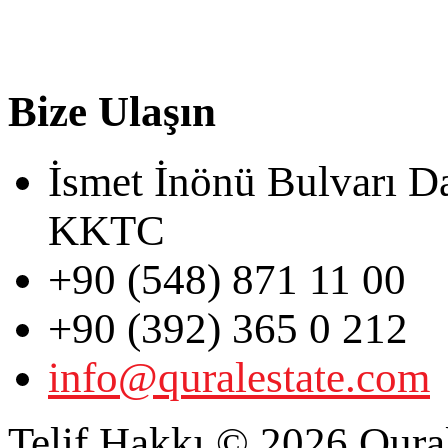
Bize Ulaşın
İsmet İnönü Bulvarı D
KKTC
+90 (548) 871 11 00
+90 (392) 365 0 212
info@quralestate.com
Telif Hakkı © 2026 Qural