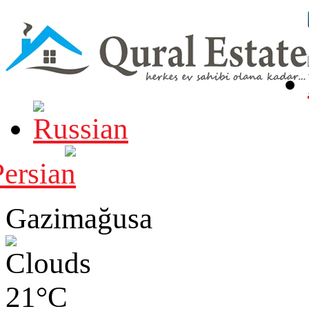
Gazimağusa
21°C