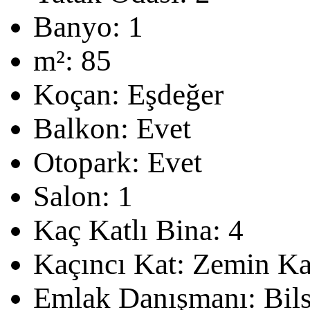
Banyo:
1
m²:
85
Koçan:
Eşdeğer
Balkon:
Evet
Otopark:
Evet
Salon:
1
Kaç Katlı Bina:
4
Kaçıncı Kat:
Zemin Ka
Emlak Danışmanı:
Bil