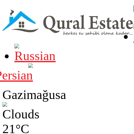
Gazimağusa
21°C