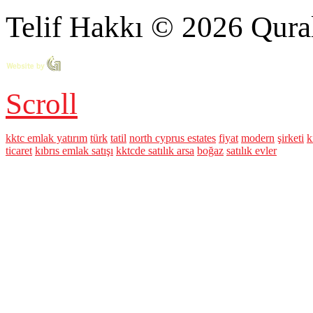
Telif Hakkı © 2026 Qural
Scroll
kktc emlak yatırım
türk
tatil
north cyprus estates
fiyat
modern
şirketi
k
ticaret
kıbrıs emlak satışı
kktcde satılık arsa
boğaz
satılık evler