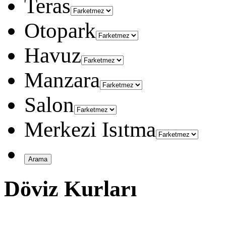
Teras
Otopark
Havuz
Manzara
Salon
Merkezi Isıtma
Döviz Kurları