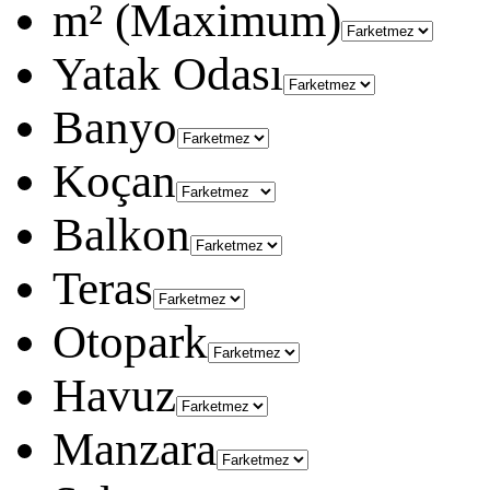
m² (Maximum)
Yatak Odası
Banyo
Koçan
Balkon
Teras
Otopark
Havuz
Manzara