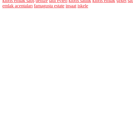
kıbrıs emlak satış
denize
tatil evleri
kıbrıs satılık
kıbrıs emlak
şirket
sa
emlak acentaları
famagusta estate
inşaat
iskele