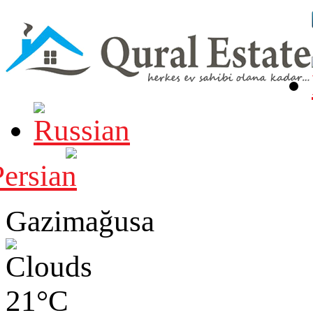
Gazimağusa
21°C