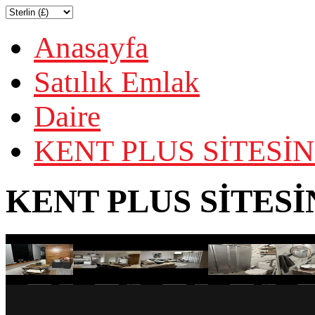
Anasayfa
Satılık Emlak
Daire
KENT PLUS SİTESİN
KENT PLUS SİTESİ