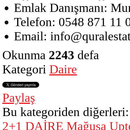
Emlak Danışmanı:
Mur
Telefon:
0548 871 11 
Email:
info@quralesta
Okunma
2243
defa
Kategori
Daire
Paylaş
Bu kategoriden diğerleri:
2+1 DAİRE
Mağusa Upto