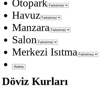
Otopark
Havuz
Manzara
Salon
Merkezi Isıtma
Döviz Kurları