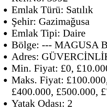
Emlak Türü:
Satılık
Şehir:
Gazimağusa
Emlak Tipi:
Daire
Bölge:
--- MAGUSA B
Adres:
GÜVERCİNLİ
Min. Fiyat:
£0, £10.00
Maks. Fiyat:
£100.000,
£400.000, £500.000, £
Yatak Odası:
2