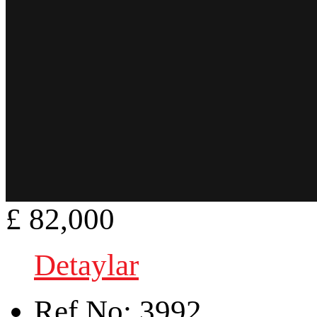
£ 82,000
Detaylar
Ref.No:
3992