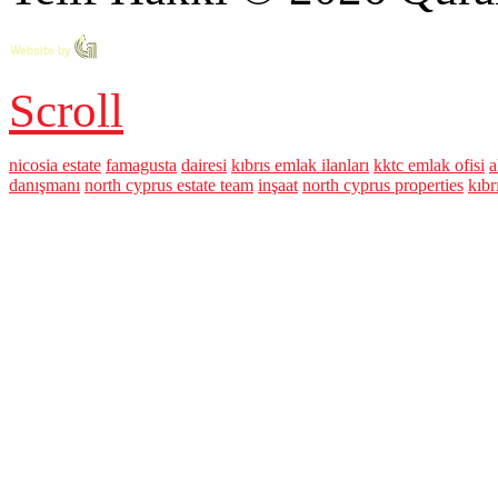
Scroll
nicosia estate
famagusta
dairesi
kıbrıs emlak ilanları
kktc emlak ofisi
a
danışmanı
north cyprus estate team
inşaat
north cyprus properties
kıbr