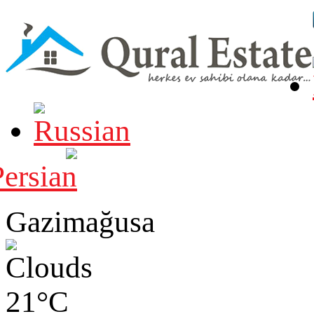
Gazimağusa
21°C