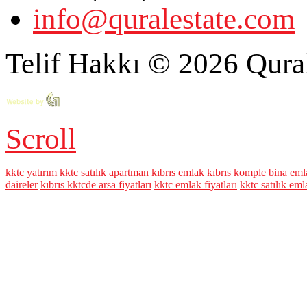
info@quralestate.com
Telif Hakkı © 2026 Qural
Scroll
kktc yatırım
kktc satılık apartman
kıbrıs emlak
kıbrıs komple bina
eml
daireler
kıbrıs kktcde arsa fiyatları
kktc emlak fiyatları
kktc satılık eml