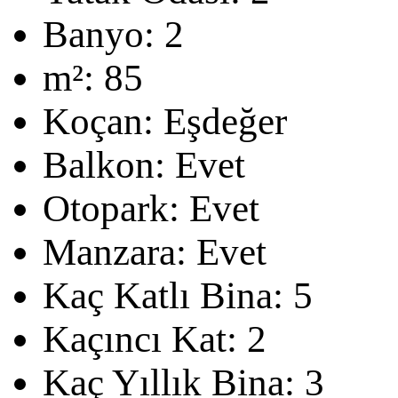
Banyo:
2
m²:
85
Koçan:
Eşdeğer
Balkon:
Evet
Otopark:
Evet
Manzara:
Evet
Kaç Katlı Bina:
5
Kaçıncı Kat:
2
Kaç Yıllık Bina:
3