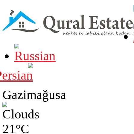
Gazimağusa
21°C