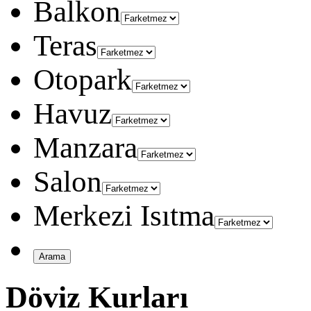
Balkon
Teras
Otopark
Havuz
Manzara
Salon
Merkezi Isıtma
Döviz Kurları