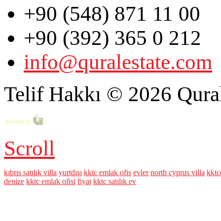
+90 (548) 871 11 00
+90 (392) 365 0 212
info@quralestate.com
Telif Hakkı © 2026 Qural
Scroll
kıbrıs satılık villa
yurtdışı
kktc emlak ofis
evler
north cyprus villa
kktc
denize
kktc emlak ofisi
fiyat
kktc satılık ev