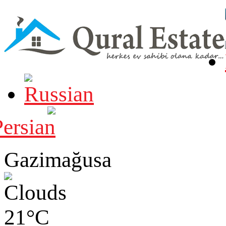
Gazimağusa
21°C