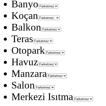
Banyo
Koçan
Balkon
Teras
Otopark
Havuz
Manzara
Salon
Merkezi Isıtma