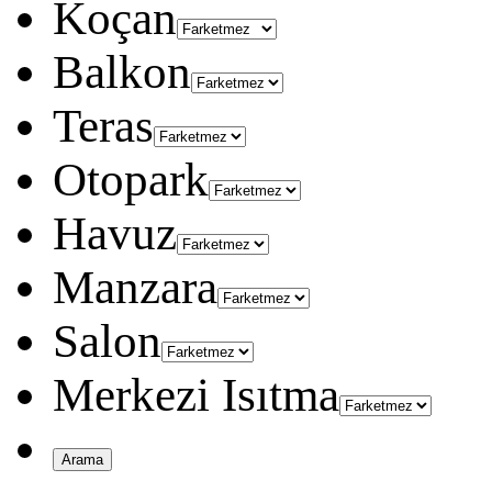
Koçan
Balkon
Teras
Otopark
Havuz
Manzara
Salon
Merkezi Isıtma