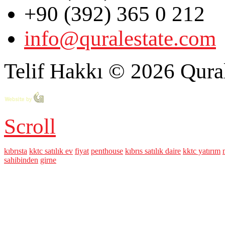
+90 (392) 365 0 212
info@quralestate.com
Telif Hakkı © 2026 Qural
Scroll
kıbrısta
kktc satılık ev
fiyat
penthouse
kıbrıs satılık daire
kktc yatırım
sahibinden
girne