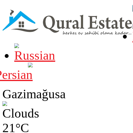
Gazimağusa
21°C