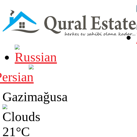
Gazimağusa
21°C