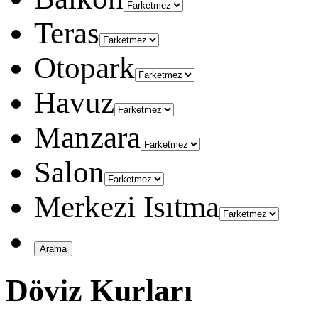
Teras
Otopark
Havuz
Manzara
Salon
Merkezi Isıtma
Döviz Kurları