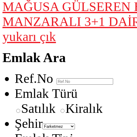
MAĞUSA GÜLSEREN B
MANZARALI 3+1 DAİR
yukarı çık
Emlak Ara
Ref.No
Emlak Türü
Satılık
Kiralık
Şehir