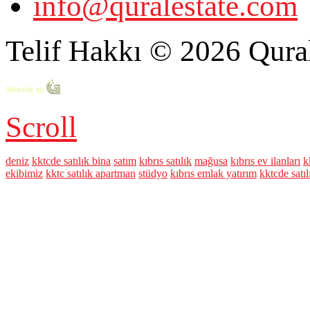
info@quralestate.com
Telif Hakkı © 2026 Qural
Scroll
deniz
kktcde satılık bina
satım
kıbrıs satılık
mağusa
kıbrıs ev ilanları
k
ekibimiz
kktc satılık apartman
stüdyo
kıbrıs emlak yatırım
kktcde satıl