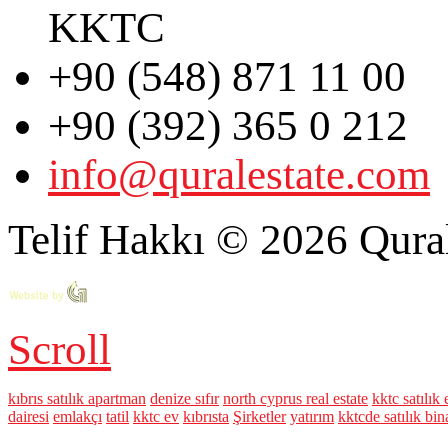
KKTC
+90 (548) 871 11 00
+90 (392) 365 0 212
info@quralestate.com
Telif Hakkı © 2026 Qural
Scroll
kıbrıs satılık apartman
denize sıfır
north cyprus real estate
kktc satılık 
dairesi
emlakçı
tatil
kktc ev
kıbrısta
Şirketler
yatırım
kktcde satılık bin