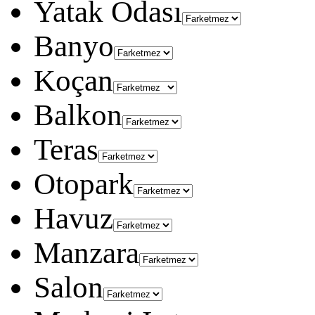
Yatak Odası
Banyo
Koçan
Balkon
Teras
Otopark
Havuz
Manzara
Salon