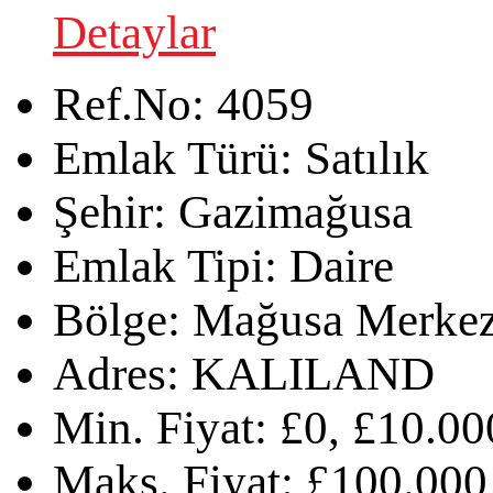
Detaylar
Ref.No:
4059
Emlak Türü:
Satılık
Şehir:
Gazimağusa
Emlak Tipi:
Daire
Bölge:
Mağusa Merke
Adres:
KALILAND
Min. Fiyat:
£0, £10.00
Maks. Fiyat:
£100.000,