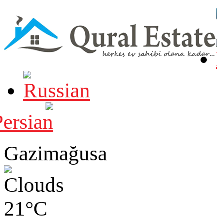
Gazimağusa
21°C