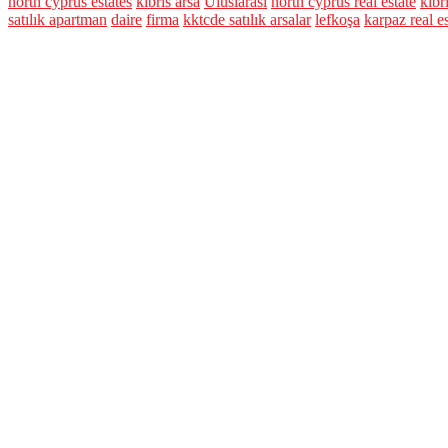
north cyprus estates
kıbrıs arsa
Uluslarası
north cyprus real estate
kıbr
satılık apartman
daire
firma
kktcde satılık arsalar
lefkoşa
karpaz real es