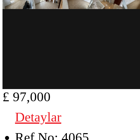
£ 97,000
Detaylar
Ref.No:
4065