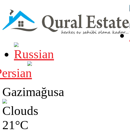
Gazimağusa
21°C