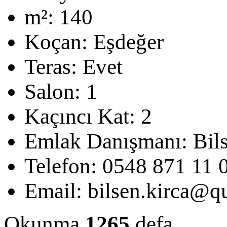
m²:
140
Koçan:
Eşdeğer
Teras:
Evet
Salon:
1
Kaçıncı Kat:
2
Emlak Danışmanı:
Bil
Telefon:
0548 871 11 
Email:
bilsen.kirca@qu
Okunma
1265
defa