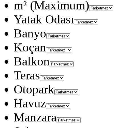
m² (Maximum)
Yatak Odası
Banyo
Koçan
Balkon
Teras
Otopark
Havuz
Manzara